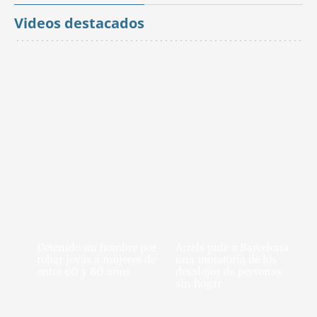
Videos destacados
Detenido un hombre por
Arrels pide a Barcelona
robar joyas a mujeres de
una moratoria de los
entre 60 y 80 años
desalojos de personas
sin hogar