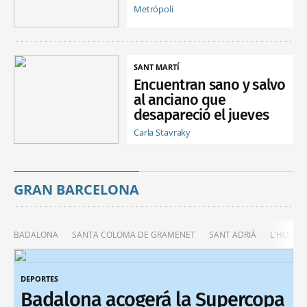
Metrópoli
SANT MARTÍ
Encuentran sano y salvo
al anciano que
desapareció el jueves
Carla Stavraky
GRAN BARCELONA
BADALONA
SANTA COLOMA DE GRAMENET
SANT ADRIÀ
L'HOSPIT
DEPORTES
Badalona acogerá la Supercopa