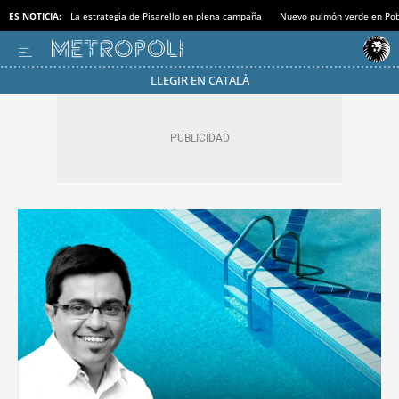
ES NOTICIA:
La estrategia de Pisarello en plena campaña
Nuevo pulmón verde en Po
LLEGIR EN CATALÀ