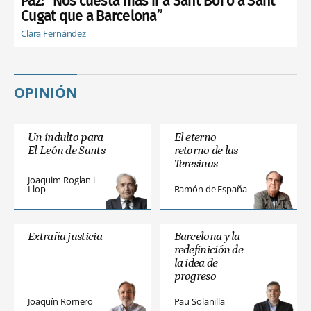
Paz: “Nos cuesta más ir a Sant Boi o a Sant
Cugat que a Barcelona”
Clara Fernández
OPINIÓN
Un indulto para
El eterno
El León de Sants
retorno de las
Teresinas
Joaquim Roglan i
Llop
Ramón de España
Extraña justicia
Barcelona y la
redefinición de
la idea de
progreso
Joaquín Romero
Pau Solanilla