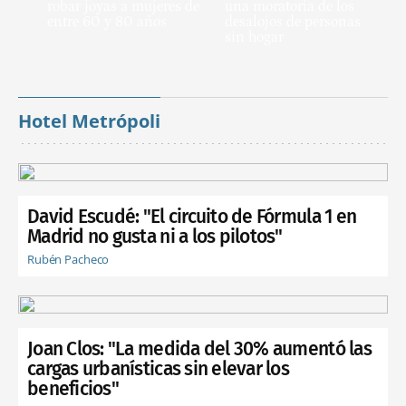
robar joyas a mujeres de
una moratoria de los
entre 60 y 80 años
desalojos de personas
sin hogar
Hotel Metrópoli
David Escudé: "El circuito de Fórmula 1 en
Madrid no gusta ni a los pilotos"
Rubén Pacheco
Joan Clos: "La medida del 30% aumentó las
cargas urbanísticas sin elevar los
beneficios"