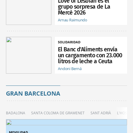
Love of Lesbian es el
grupo sorpresa de La
Mercè 2026
Arnau Raimundo
SOLIDARIDAD
El Banc d'Aliments envía
un cargamento con 23.000
litros de leche a Ceuta
Andoni Berná
GRAN BARCELONA
BADALONA
SANTA COLOMA DE GRAMENET
SANT ADRIÀ
L'HOSPIT
MOVILIDAD