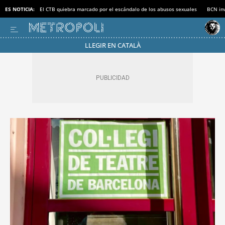
ES NOTICIA:
El CTB quiebra marcado por el escándalo de los abusos sexuales
BCN inv
LLEGIR EN CATALÀ