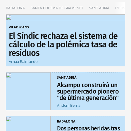
BADALONA
SANTA COLOMA DE GRAMENET
SANT ADRIÀ
L'HOSPIT
VILADECANS
El Síndic rechaza el sistema de
cálculo de la polémica tasa de
residuos
Arnau Raimundo
SANT ADRIÀ
Alcampo construirá un
supermercado pionero
"de última generación"
Andoni Berná
BADALONA
Dos personas heridas tras