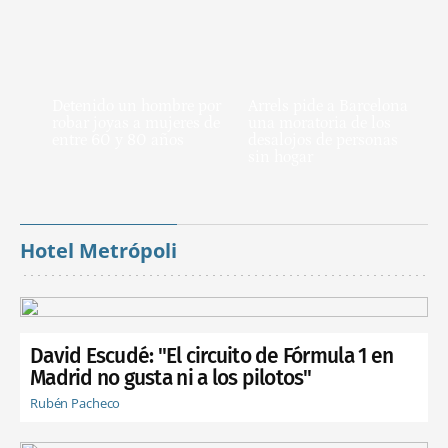
Detenido un hombre por
Arrels pide a Barcelona
robar joyas a mujeres de
una moratoria de los
entre 60 y 80 años
desalojos de personas
sin hogar
Hotel Metrópoli
David Escudé: "El circuito de Fórmula 1 en
Madrid no gusta ni a los pilotos"
Rubén Pacheco