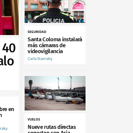
SEGURIDAD
Santa Coloma instalará
 40
más cámaras de
videovigilancia
alo
Carla Stavraky
bre en
n
VUELOS
Nueve rutas directas
vraky
conectan con Asia