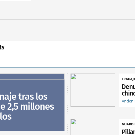
ts
TRABAJ
Denu
chin
naje tras los
Andoni
e 2,5 millones
los
GUARDI
Pill