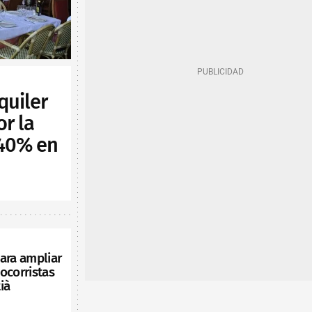
quiler
or la
 40% en
ara ampliar
ocorristas
ià