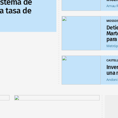
sistema de
Arnau 
a tasa de
MOSSO
Deti
Mart
para
Metróp
CASTEL
Inver
una 
Andoni