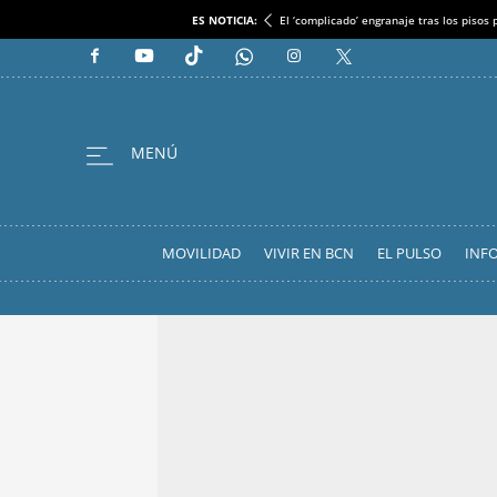
ES NOTICIA:
El ‘complicado’ engranaje tras los pisos
MOVILIDAD
VIVIR EN BCN
EL PULSO
INF