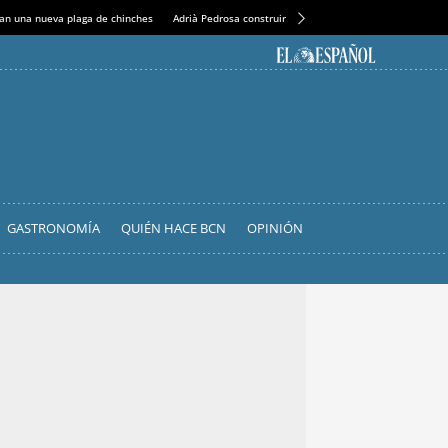
an una nueva plaga de chinches
Adrià Pedrosa construirá la nueva residencia en el Casin
GASTRONOMÍA
QUIÉN HACE BCN
OPINIÓN