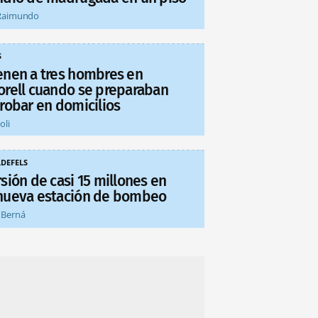
Raimundo
S
enen a tres hombres en
orell cuando se preparaban
 robar en domicilios
oli
LDEFELS
sión de casi 15 millones en
nueva estación de bombeo
 Berná