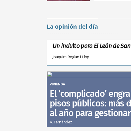
La opinión del día
Un indulto para El León de San
Joaquim Roglan i Llop
VIVIENDA
El ‘complicado’ engra
pisos públicos: más d
al año para gestionar
A. Fernández