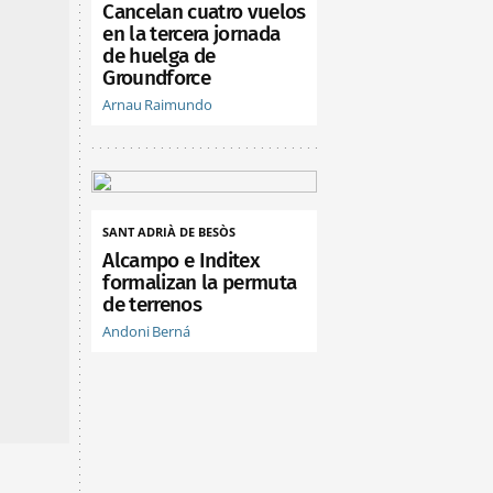
Cancelan cuatro vuelos
en la tercera jornada
de huelga de
Groundforce
Arnau Raimundo
SANT ADRIÀ DE BESÒS
Alcampo e Inditex
formalizan la permuta
de terrenos
Andoni Berná