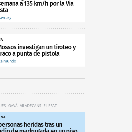
semana a 135 km/h por la Via
sta
tavraky
SA
Mossos investigan un tiroteo y
raco a punta de pistola
Raimundo
UES
GAVÀ
VILADECANS
EL PRAT
ONA
personas heridas tras un
ndio de madrugada en un piso