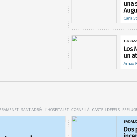
una 
Augu
Carla S
TERRAS
Los 
un at
Arnau 
 GRAMENET
SANT ADRIÀ
L'HOSPITALET
CORNELLÀ
CASTELLDEFELS
ESPLUG
BADAL
Dos 
ince