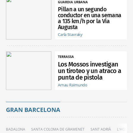
GUARDIA URBANA
Pillan a un segundo
conductor en una semana
a 135 km/h por la Via
Augusta
Carla Stavraky
TERRASSA
Los Mossos investigan
un tiroteo y un atraco a
punta de pistola
Arnau Raimundo
GRAN BARCELONA
BADALONA
SANTA COLOMA DE GRAMENET
SANT ADRIÀ
L'HOSPIT