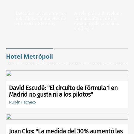
Detenido un hombre por
Arrels pide a Barcelona
robar joyas a mujeres de
una moratoria de los
entre 60 y 80 años
desalojos de personas
sin hogar
Hotel Metrópoli
David Escudé: "El circuito de Fórmula 1 en
Madrid no gusta ni a los pilotos"
Rubén Pacheco
Joan Clos: "La medida del 30% aumentó las