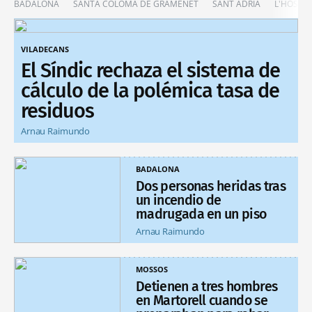
BADALONA
SANTA COLOMA DE GRAMENET
SANT ADRIÀ
L'HOSPIT
VILADECANS
El Síndic rechaza el sistema de
cálculo de la polémica tasa de
residuos
Arnau Raimundo
BADALONA
Dos personas heridas tras
un incendio de
madrugada en un piso
Arnau Raimundo
MOSSOS
Detienen a tres hombres
en Martorell cuando se