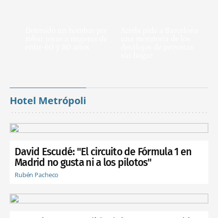
Detenido un hombre por
Arrels pide a Barcelona
robar joyas a mujeres de
una moratoria de los
entre 60 y 80 años
desalojos de personas
sin hogar
Hotel Metrópoli
David Escudé: "El circuito de Fórmula 1 en
Madrid no gusta ni a los pilotos"
Rubén Pacheco