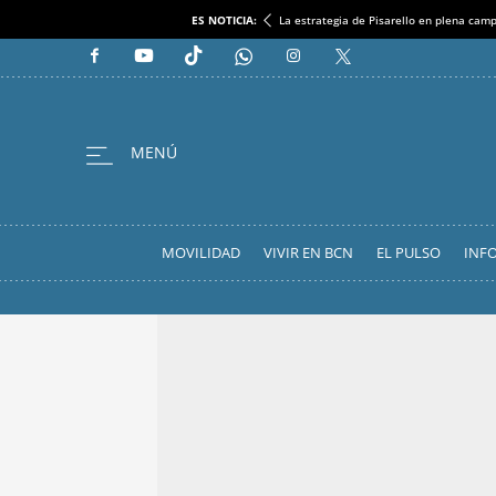
ES NOTICIA:
La estrategia de Pisarello en plena cam
MOVILIDAD
VIVIR EN BCN
EL PULSO
INF