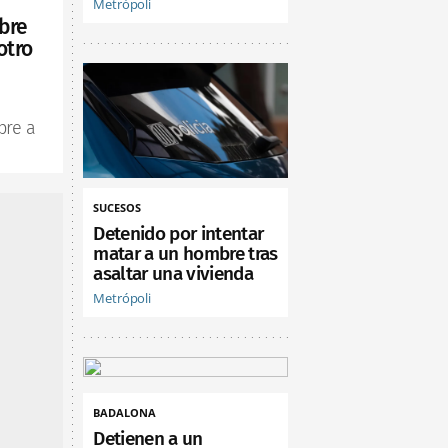
Metrópoli
bre
otro
bre a
SUCESOS
Detenido por intentar
matar a un hombre tras
asaltar una vivienda
Metrópoli
BADALONA
Detienen a un