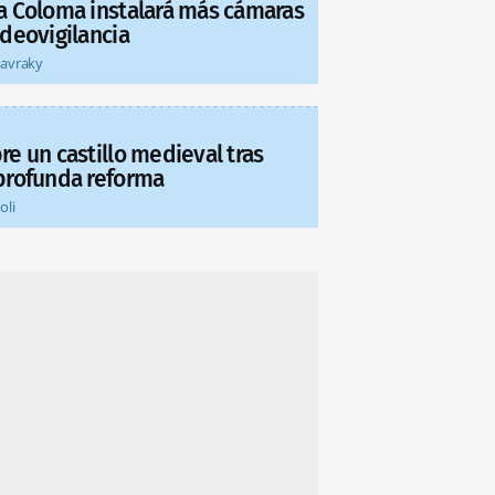
a Coloma instalará más cámaras
ideovigilancia
tavraky
re un castillo medieval tras
profunda reforma
oli