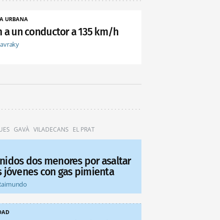
A URBANA
an a un conductor a 135 km/h
tavraky
UES
GAVÀ
VILADECANS
EL PRAT
nidos dos menores por asaltar
s jóvenes con gas pimienta
Raimundo
DAD