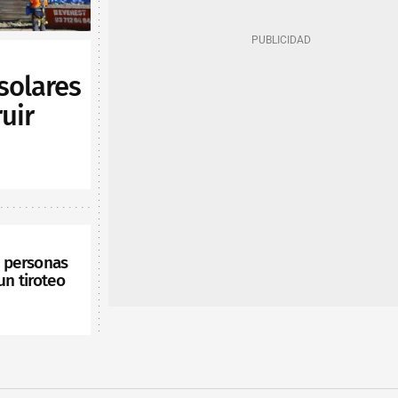
solares
uir
s personas
un tiroteo