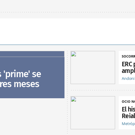
SOCORR
ERC 
ampl
s 'prime' se
Andoni
tres meses
OCIO 
El hi
Reia
Metróp