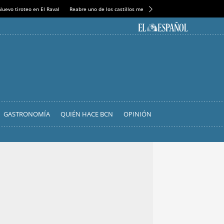
Nuevo tiroteo en El Raval
Reabre uno de los castillos medievales más espectaculares
GASTRONOMÍA
QUIÉN HACE BCN
OPINIÓN