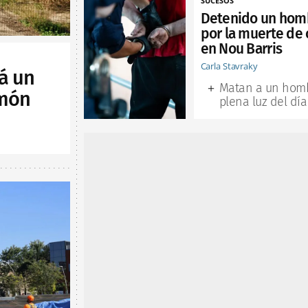
SUCESOS
Detenido un hom
por la muerte de 
en Nou Barris
Carla Stavraky
á un
Matan a un hom
lmón
plena luz del día