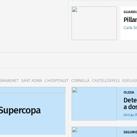
GUARDI
Pill
Carla S
 GRAMENET
SANT ADRIÀ
L'HOSPITALET
CORNELLÀ
CASTELLDEFELS
ESPLUG
OLESA
Dete
a do
 Supercopa
Arnau 
SEGURI