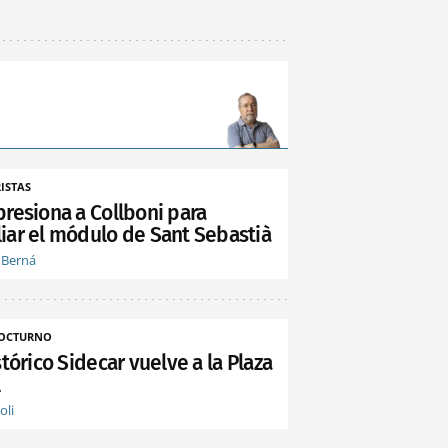
ISTAS
presiona a Collboni para
iar el módulo de Sant Sebastià
 Berná
NOCTURNO
stórico Sidecar vuelve a la Plaza
l
oli