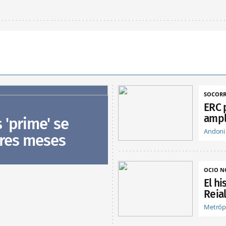
SOCORR
ERC 
ampl
s 'prime' se
Andoni
tres meses
OCIO 
El hi
Reia
Metróp