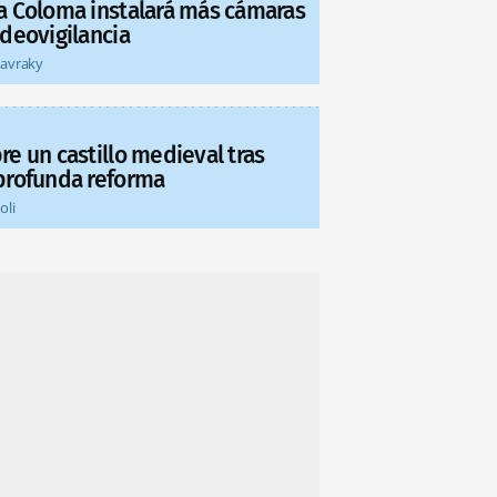
a Coloma instalará más cámaras
ideovigilancia
tavraky
re un castillo medieval tras
profunda reforma
oli