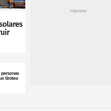
solares
uir
s personas
un tiroteo