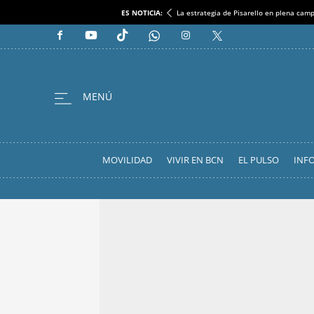
ES NOTICIA:
La estrategia de Pisarello en plena cam
MOVILIDAD
VIVIR EN BCN
EL PULSO
INF