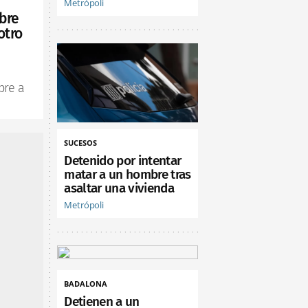
Metrópoli
bre
otro
bre a
SUCESOS
Detenido por intentar
matar a un hombre tras
asaltar una vivienda
Metrópoli
BADALONA
Detienen a un