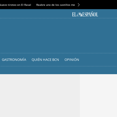
Nuevo tiroteo en El Raval
Reabre uno de los castillos medievales más espectaculares
GASTRONOMÍA
QUIÉN HACE BCN
OPINIÓN