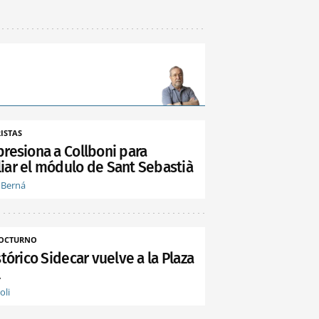
ISTAS
presiona a Collboni para
iar el módulo de Sant Sebastià
 Berná
NOCTURNO
stórico Sidecar vuelve a la Plaza
l
oli