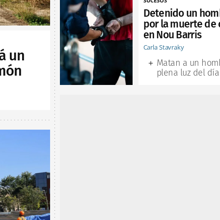
SUCESOS
Detenido un hom
por la muerte de 
en Nou Barris
Carla Stavraky
á un
Matan a un hom
lmón
plena luz del día