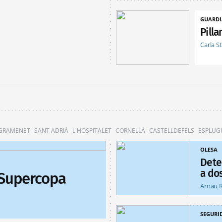
GUARDI
Pill
Carla S
 GRAMENET
SANT ADRIÀ
L'HOSPITALET
CORNELLÀ
CASTELLDEFELS
ESPLUG
OLESA
Dete
a do
 Supercopa
Arnau 
SEGURI