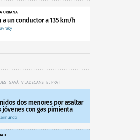
A URBANA
an a un conductor a 135 km/h
tavraky
UES
GAVÀ
VILADECANS
EL PRAT
nidos dos menores por asaltar
s jóvenes con gas pimienta
Raimundo
DAD