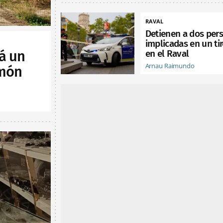
RAVAL
Detienen a dos per
implicadas en un ti
en el Raval
á un
Arnau Raimundo
lmón