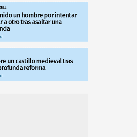
ELL
nido un hombre por intentar
 a otro tras asaltar una
enda
oli
re un castillo medieval tras
profunda reforma
oli