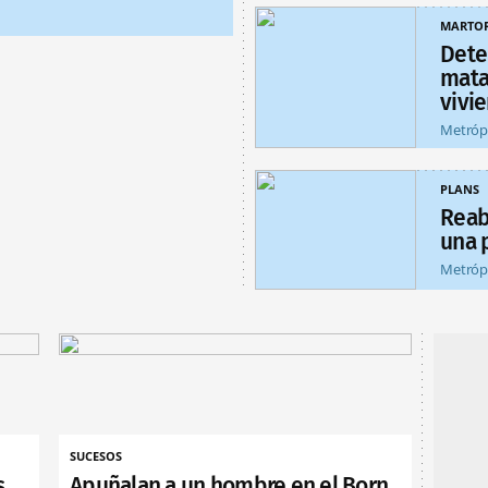
MARTOR
Dete
matar
vivi
Metróp
PLANS
Reab
una 
Metróp
SUCESOS
s
Apuñalan a un hombre en el Born