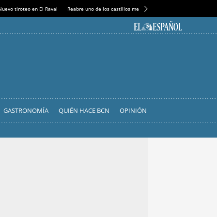
Nuevo tiroteo en El Raval
Reabre uno de los castillos medievales más espectaculares
GASTRONOMÍA
QUIÉN HACE BCN
OPINIÓN