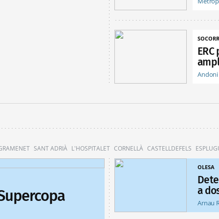
Metróp
SOCORR
ERC 
ampl
Andoni
 GRAMENET
SANT ADRIÀ
L'HOSPITALET
CORNELLÀ
CASTELLDEFELS
ESPLUG
OLESA
Dete
a do
 Supercopa
Arnau 