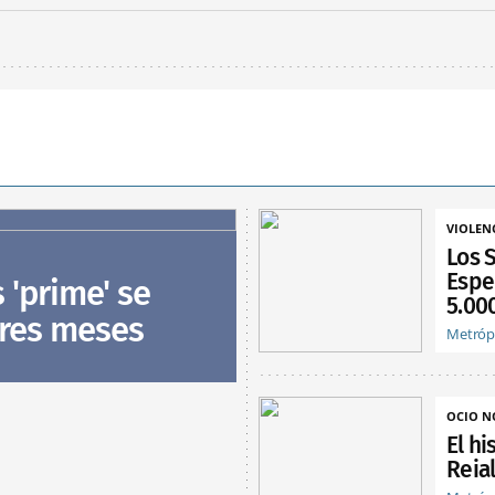
VIOLEN
Los 
Espe
s 'prime' se
5.00
tres meses
Metróp
OCIO 
El hi
Reia