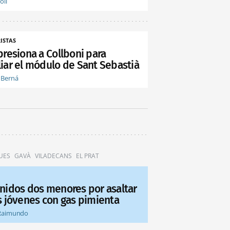
oli
ISTAS
presiona a Collboni para
iar el módulo de Sant Sebastià
 Berná
UES
GAVÀ
VILADECANS
EL PRAT
nidos dos menores por asaltar
s jóvenes con gas pimienta
Raimundo