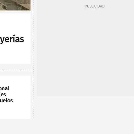
yerías
onal
les
vuelos