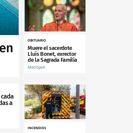
OBITUARIO
 en
Muere el sacerdote
Lluís Bonet, exrector
de la Sagrada Família
Metrópoli
 cada
das a
INCENDIOS