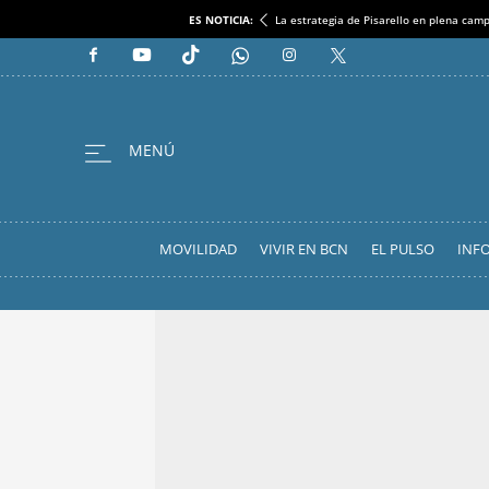
ES NOTICIA:
La estrategia de Pisarello en plena cam
MOVILIDAD
VIVIR EN BCN
EL PULSO
INF