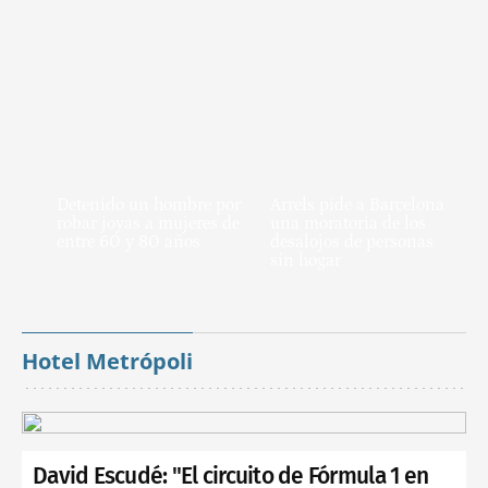
Detenido un hombre por
Arrels pide a Barcelona
robar joyas a mujeres de
una moratoria de los
entre 60 y 80 años
desalojos de personas
sin hogar
Hotel Metrópoli
David Escudé: "El circuito de Fórmula 1 en