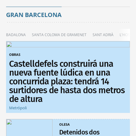
GRAN BARCELONA
BADALONA
SANTA COLOMA DE GRAMENET
SANT ADRIÀ
L'HOSPIT
OBRAS
Castelldefels construirá una
nueva fuente lúdica en una
concurrida plaza: tendrá 14
surtidores de hasta dos metros
de altura
Metrópoli
OLESA
Detenidos dos