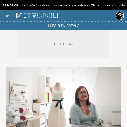
ES NOTICIA:
la diseñadora de vestidos de novia que resiste en Tiana
Inversión millon
LLEGIR EN CATALÀ