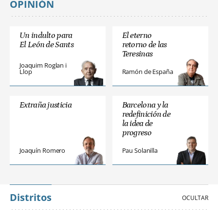
OPINIÓN
Un indulto para
El eterno
El León de Sants
retorno de las
Teresinas
Joaquim Roglan i
Llop
Ramón de España
Extraña justicia
Barcelona y la
redefinición de
la idea de
progreso
Joaquín Romero
Pau Solanilla
Distritos