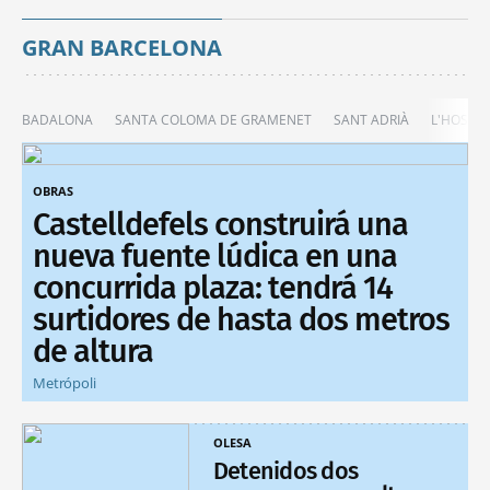
GRAN BARCELONA
BADALONA
SANTA COLOMA DE GRAMENET
SANT ADRIÀ
L'HOSPIT
OBRAS
Castelldefels construirá una
nueva fuente lúdica en una
concurrida plaza: tendrá 14
surtidores de hasta dos metros
de altura
Metrópoli
OLESA
Detenidos dos