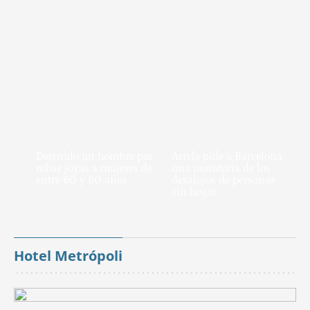
Detenido un hombre por
Arrels pide a Barcelona
robar joyas a mujeres de
una moratoria de los
entre 60 y 80 años
desalojos de personas
sin hogar
Hotel Metrópoli