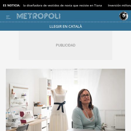
ES NOTICIA:
la diseñadora de vestidos de novia que resiste en Tiana
Inversión millon
LLEGIR EN CATALÀ