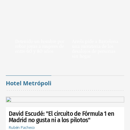
Detenido un hombre por
Arrels pide a Barcelona
robar joyas a mujeres de
una moratoria de los
entre 60 y 80 años
desalojos de personas
sin hogar
Hotel Metrópoli
David Escudé: "El circuito de Fórmula 1 en
Madrid no gusta ni a los pilotos"
Rubén Pacheco