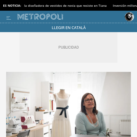
ES NOTICIA:
la diseñadora de vestidos de novia que resiste en Tiana
Inversión millon
LLEGIR EN CATALÀ