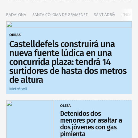
BADALONA
SANTA COLOMA DE GRAMENET
SANT ADRIÀ
L'HOSPIT
OBRAS
Castelldefels construirá una
nueva fuente lúdica en una
concurrida plaza: tendrá 14
surtidores de hasta dos metros
de altura
Metrópoli
OLESA
Detenidos dos
menores por asaltar a
dos jóvenes con gas
pimienta