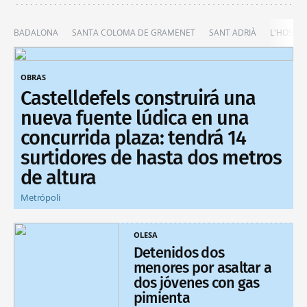
BADALONA
SANTA COLOMA DE GRAMENET
SANT ADRIÀ
L'HOSPIT
OBRAS
Castelldefels construirá una
nueva fuente lúdica en una
concurrida plaza: tendrá 14
surtidores de hasta dos metros
de altura
Metrópoli
OLESA
Detenidos dos
menores por asaltar a
dos jóvenes con gas
pimienta