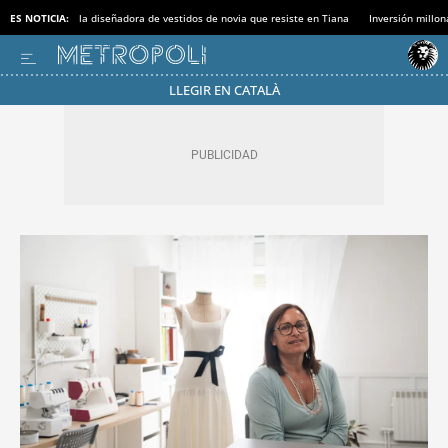
ES NOTICIA:
la diseñadora de vestidos de novia que resiste en Tiana
Inversión millon
LLEGIR EN CATALÀ