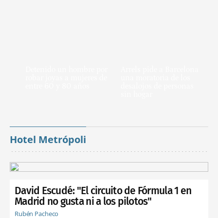
Detenido un hombre por
Arrels pide a Barcelona
robar joyas a mujeres de
una moratoria de los
entre 60 y 80 años
desalojos de personas
sin hogar
Hotel Metrópoli
David Escudé: "El circuito de Fórmula 1 en
Madrid no gusta ni a los pilotos"
Rubén Pacheco