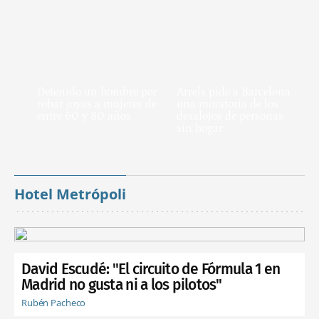
Detenido un hombre por
Arrels pide a Barcelona
robar joyas a mujeres de
una moratoria de los
entre 60 y 80 años
desalojos de personas
sin hogar
Hotel Metrópoli
David Escudé: "El circuito de Fórmula 1 en
Madrid no gusta ni a los pilotos"
Rubén Pacheco