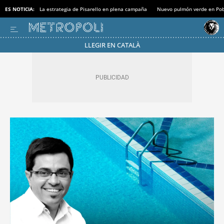
ES NOTICIA:
La estrategia de Pisarello en plena campaña
Nuevo pulmón verde en Po
LLEGIR EN CATALÀ