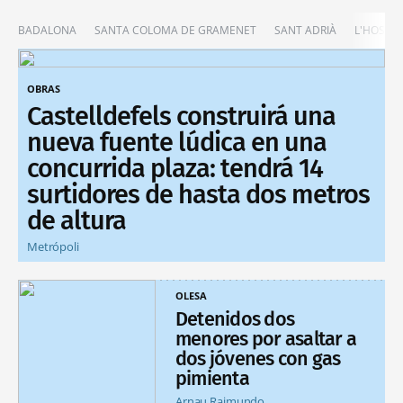
BADALONA
SANTA COLOMA DE GRAMENET
SANT ADRIÀ
L'HOSPIT
OBRAS
Castelldefels construirá una
nueva fuente lúdica en una
concurrida plaza: tendrá 14
surtidores de hasta dos metros
de altura
Metrópoli
OLESA
Detenidos dos
menores por asaltar a
dos jóvenes con gas
pimienta
Arnau Raimundo