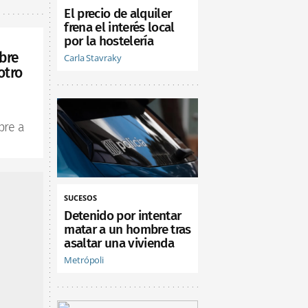
El precio de alquiler
frena el interés local
por la hostelería
bre
Carla Stavraky
otro
bre a
SUCESOS
Detenido por intentar
matar a un hombre tras
asaltar una vivienda
Metrópoli