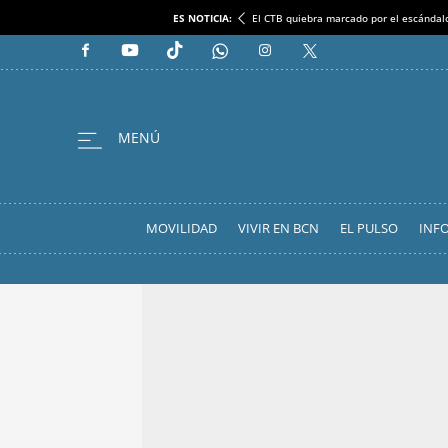
ES NOTICIA:
El CTB quiebra marcado por el escándal
MOVILIDAD
VIVIR EN BCN
EL PULSO
INF