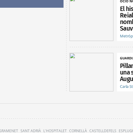
OCIO 
El hi
Reial
nombr
Sauv
Metróp
GUARDI
Pill
una 
Augu
Carla S
 GRAMENET
SANT ADRIÀ
L'HOSPITALET
CORNELLÀ
CASTELLDEFELS
ESPLUG