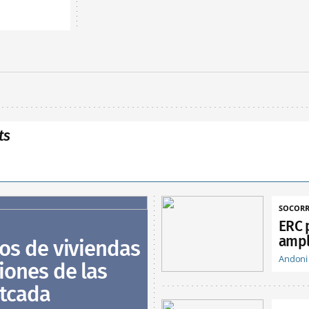
ts
SOCORR
ERC 
ampl
ios de viviendas
Andoni
ciones de las
ntcada