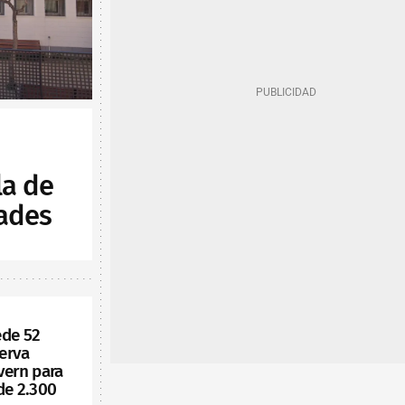
la de
ades
ede 52
serva
vern para
de 2.300