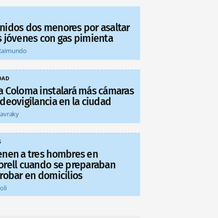
nidos dos menores por asaltar
s jóvenes con gas pimienta
Raimundo
DAD
a Coloma instalará más cámaras
deovigilancia en la ciudad
tavraky
S
enen a tres hombres en
orell cuando se preparaban
 robar en domicilios
oli