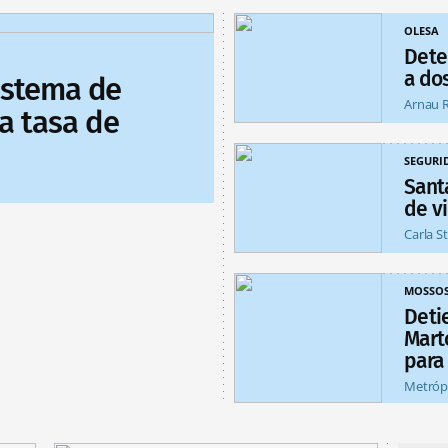
OLESA
Dete
a do
sistema de
Arnau 
a tasa de
SEGURI
Sant
de vi
Carla S
MOSSO
Deti
Mart
para
Metróp