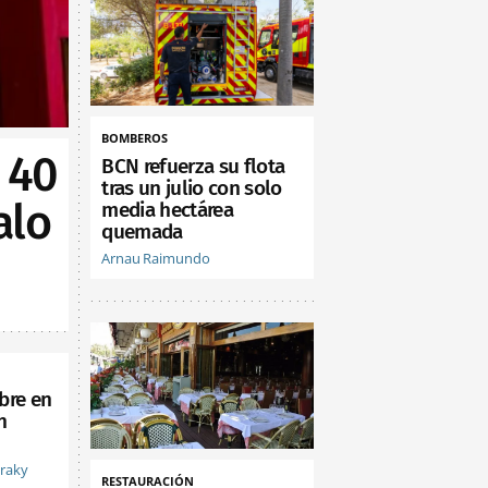
BOMBEROS
 40
BCN refuerza su flota
tras un julio con solo
alo
media hectárea
quemada
Arnau Raimundo
bre en
n
vraky
RESTAURACIÓN