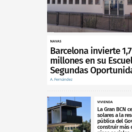
NAVAS
Barcelona invierte 1,7
millones en su Escue
Segundas Oportunid
A. Fernández
VIVIENDA
La Gran BCN c
solares a la re
pública del Go
construir más 