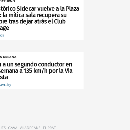
NOCTURNO
stórico Sidecar vuelve a la Plaza
: la mítica sala recupera su
e tras dejar atrás el Club
age
oli
A URBANA
an a un segundo conductor en
semana a 135 km/h por la Via
sta
tavraky
UES
GAVÀ
VILADECANS
EL PRAT