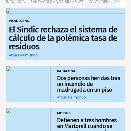
BADALONA
SANTA COLOMA DE GRAMENET
SANT ADRIÀ
L'HOSPIT
VILADECANS
El Síndic rechaza el sistema de
cálculo de la polémica tasa de
residuos
Arnau Raimundo
BADALONA
Dos personas heridas tras
un incendio de
madrugada en un piso
Arnau Raimundo
MOSSOS
Detienen a tres hombres
en Martorell cuando se