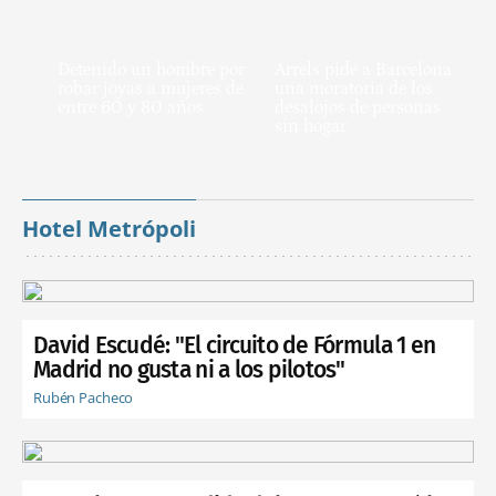
Detenido un hombre por
Arrels pide a Barcelona
robar joyas a mujeres de
una moratoria de los
entre 60 y 80 años
desalojos de personas
sin hogar
Hotel Metrópoli
David Escudé: "El circuito de Fórmula 1 en
Madrid no gusta ni a los pilotos"
Rubén Pacheco