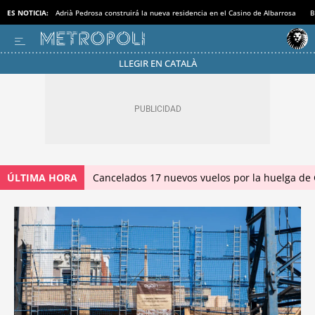
ES NOTICIA:
Adrià Pedrosa construirá la nueva residencia en el Casino de Albarrosa
B
LLEGIR EN CATALÀ
ÚLTIMA HORA
Cancelados 17 nuevos vuelos por la huelga de