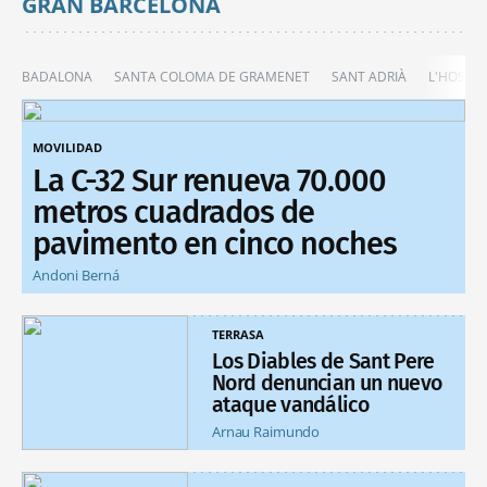
GRAN BARCELONA
BADALONA
SANTA COLOMA DE GRAMENET
SANT ADRIÀ
L'HOSPIT
MOVILIDAD
La C-32 Sur renueva 70.000
metros cuadrados de
pavimento en cinco noches
Andoni Berná
TERRASA
Los Diables de Sant Pere
Nord denuncian un nuevo
ataque vandálico
Arnau Raimundo