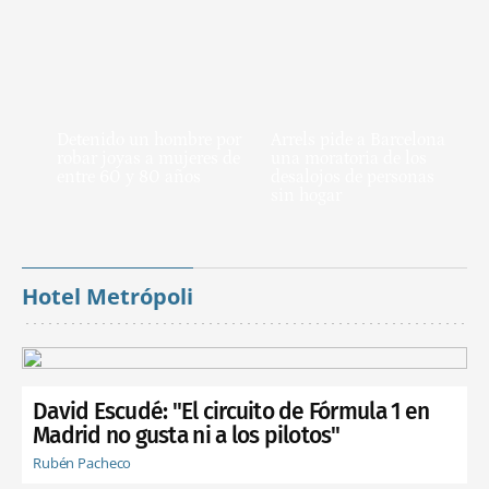
Detenido un hombre por
Arrels pide a Barcelona
robar joyas a mujeres de
una moratoria de los
entre 60 y 80 años
desalojos de personas
sin hogar
Hotel Metrópoli
David Escudé: "El circuito de Fórmula 1 en
Madrid no gusta ni a los pilotos"
Rubén Pacheco