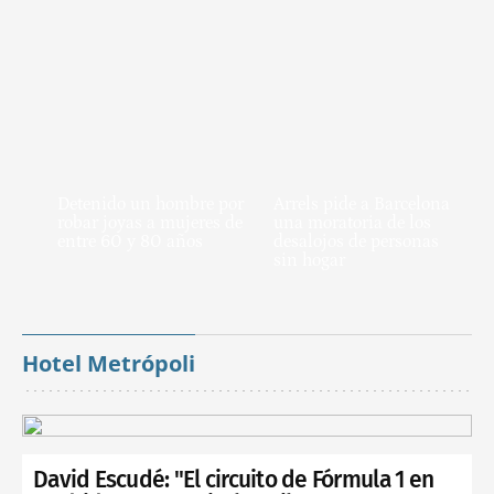
Detenido un hombre por
Arrels pide a Barcelona
robar joyas a mujeres de
una moratoria de los
entre 60 y 80 años
desalojos de personas
sin hogar
Hotel Metrópoli
David Escudé: "El circuito de Fórmula 1 en