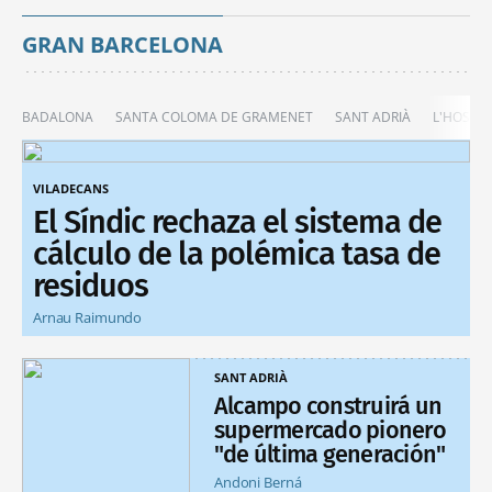
GRAN BARCELONA
BADALONA
SANTA COLOMA DE GRAMENET
SANT ADRIÀ
L'HOSPIT
VILADECANS
El Síndic rechaza el sistema de
cálculo de la polémica tasa de
residuos
Arnau Raimundo
SANT ADRIÀ
Alcampo construirá un
supermercado pionero
"de última generación"
Andoni Berná