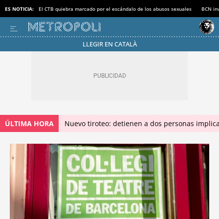
ES NOTICIA:
El CTB quiebra marcado por el escándalo de los abusos sexuales
BCN inv
LLEGIR EN CATALÀ
ÚLTIMA HORA
Nuevo tiroteo: detienen a dos personas implica