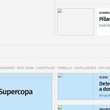
GUARDI
Pill
Carla S
 GRAMENET
SANT ADRIÀ
L'HOSPITALET
CORNELLÀ
CASTELLDEFELS
ESPLUG
OLESA
Dete
a do
 Supercopa
Arnau 
SEGURI