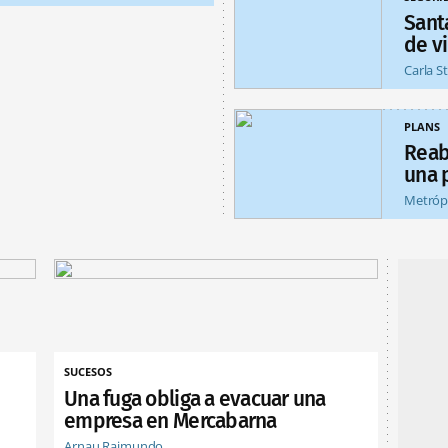
Sant
de v
Carla S
PLANS
Reab
una 
Metróp
SUCESOS
Una fuga obliga a evacuar una
empresa en Mercabarna
Arnau Raimundo