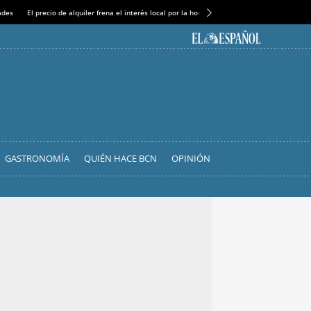
ades
El precio de alquiler frena el interés local por la hostelería
El ‘complicado’ engran
GASTRONOMÍA
QUIÉN HACE BCN
OPINIÓN