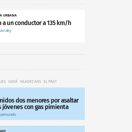
A URBANA
an a un conductor a 135 km/h
tavraky
UES
GAVÀ
VILADECANS
EL PRAT
nidos dos menores por asaltar
s jóvenes con gas pimienta
Raimundo
DAD