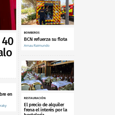
BOMBEROS
 40
BCN refuerza su flota
Arnau Raimundo
alo
bre en
RESTAURACIÓN
El precio de alquiler
vraky
frena el interés por la
hostelería