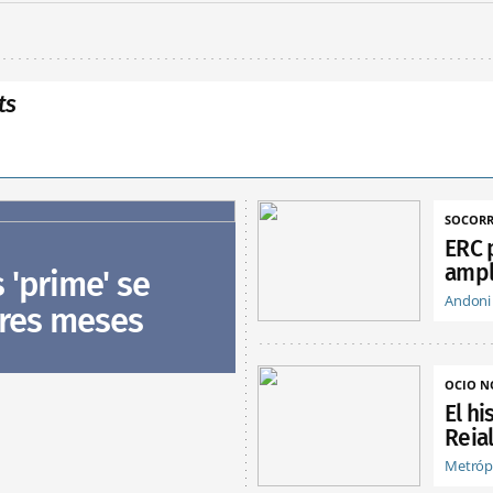
ts
SOCORR
ERC 
ampl
s 'prime' se
Andoni
tres meses
OCIO 
El hi
Reia
Metróp