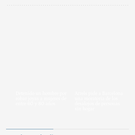
Detenido un hombre por
Arrels pide a Barcelona
robar joyas a mujeres de
una moratoria de los
entre 60 y 80 años
desalojos de personas
sin hogar