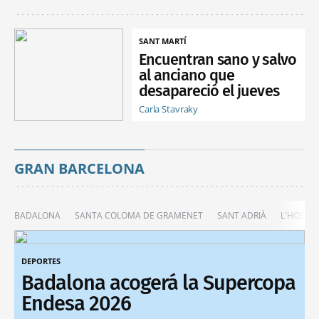
SANT MARTÍ
Encuentran sano y salvo
al anciano que
desapareció el jueves
Carla Stavraky
GRAN BARCELONA
BADALONA
SANTA COLOMA DE GRAMENET
SANT ADRIÀ
L'HOSPIT
DEPORTES
Badalona acogerá la Supercopa
Endesa 2026