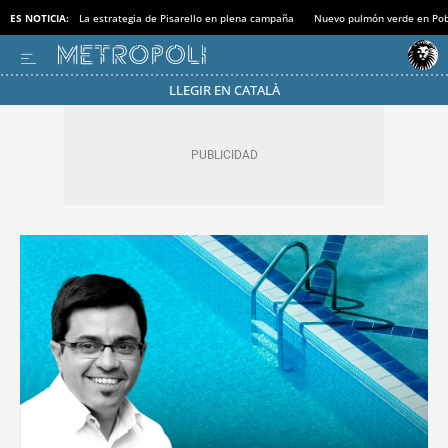
ES NOTICIA:
La estrategia de Pisarello en plena campaña
Nuevo pulmón verde en Po
LLEGIR EN CATALÀ