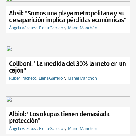
Absil: "Somos una playa metropolitana y su
desaparición implica pérdidas económicas"
Ángela Vázquez
Elena Garrido
Manel Manchón
Collboni: "La medida del 30% la meto en un
cajón"
Rubén Pacheco
Elena Garrido
Manel Manchón
Albiol: "Los okupas tienen demasiada
protección"
Ángela Vázquez
Elena Garrido
Manel Manchón