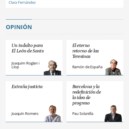
Clara Fernández
OPINIÓN
Un indulto para
El eterno
El León de Sants
retorno de las
Teresinas
Joaquim Roglan i
Llop
Ramón de España
Extraña justicia
Barcelona y la
redefinición de
la idea de
progreso
Joaquín Romero
Pau Solanilla