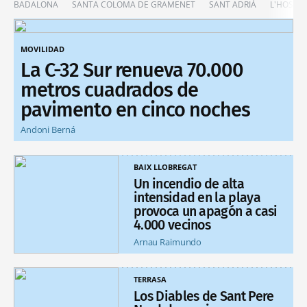
BADALONA
SANTA COLOMA DE GRAMENET
SANT ADRIÀ
L'HOSPIT
MOVILIDAD
La C-32 Sur renueva 70.000
metros cuadrados de
pavimento en cinco noches
Andoni Berná
BAIX LLOBREGAT
Un incendio de alta
intensidad en la playa
provoca un apagón a casi
4.000 vecinos
Arnau Raimundo
TERRASA
Los Diables de Sant Pere