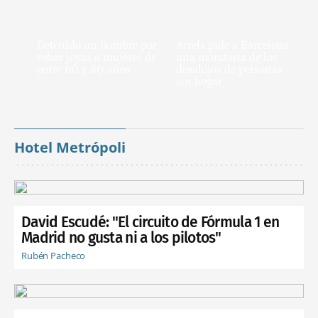
Detenido un hombre por
Arrels pide a Barcelona
robar joyas a mujeres de
una moratoria de los
entre 60 y 80 años
desalojos de personas
sin hogar
Hotel Metrópoli
David Escudé: "El circuito de Fórmula 1 en
Madrid no gusta ni a los pilotos"
Rubén Pacheco