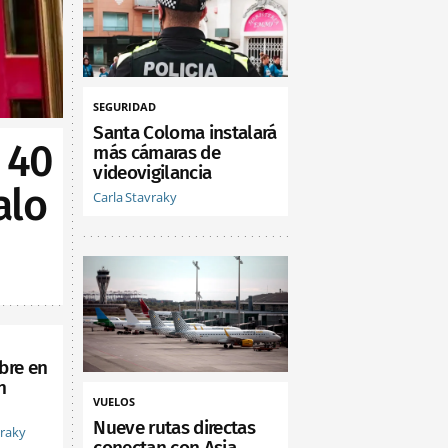
SEGURIDAD
Santa Coloma instalará
 40
más cámaras de
videovigilancia
alo
Carla Stavraky
bre en
n
VUELOS
Nueve rutas directas
vraky
conectan con Asia