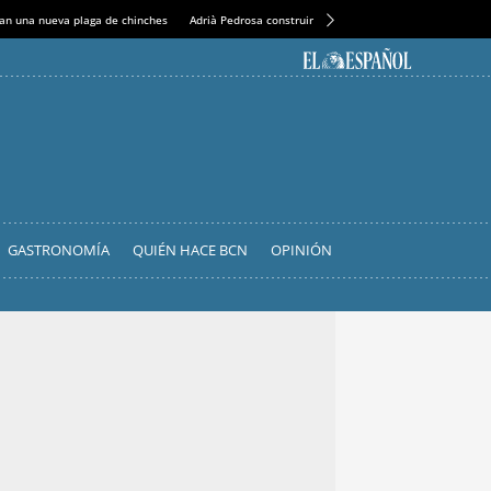
an una nueva plaga de chinches
Adrià Pedrosa construirá la nueva residencia en el Casin
GASTRONOMÍA
QUIÉN HACE BCN
OPINIÓN