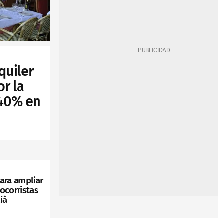
quiler
or la
 40% en
ara ampliar
ocorristas
ià