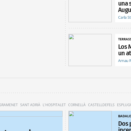
una 
Augu
Carla S
TERRAS
Los 
un at
Arnau 
 GRAMENET
SANT ADRIÀ
L'HOSPITALET
CORNELLÀ
CASTELLDEFELS
ESPLUG
BADAL
Dos 
ince