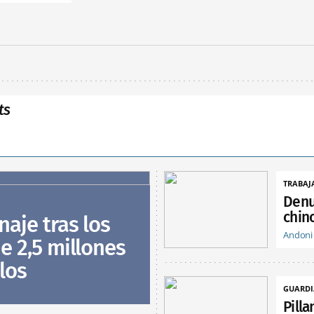
ts
TRABAJ
Denu
chin
naje tras los
Andoni
e 2,5 millones
los
GUARDI
Pill