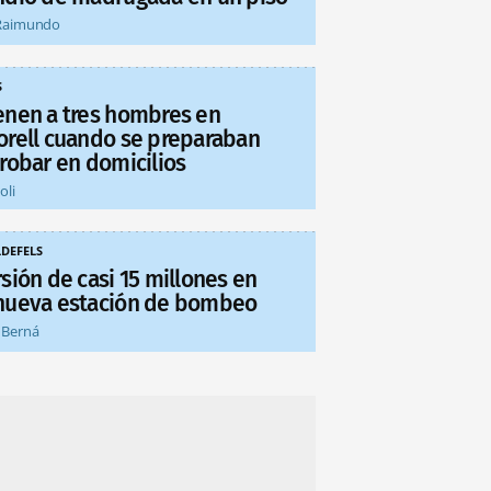
Raimundo
S
enen a tres hombres en
orell cuando se preparaban
 robar en domicilios
oli
LDEFELS
sión de casi 15 millones en
nueva estación de bombeo
 Berná