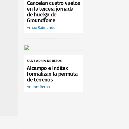
Cancelan cuatro vuelos
en la tercera jornada
de huelga de
Groundforce
Arnau Raimundo
SANT ADRIÀ DE BESÒS
Alcampo e Inditex
formalizan la permuta
de terrenos
Andoni Berná