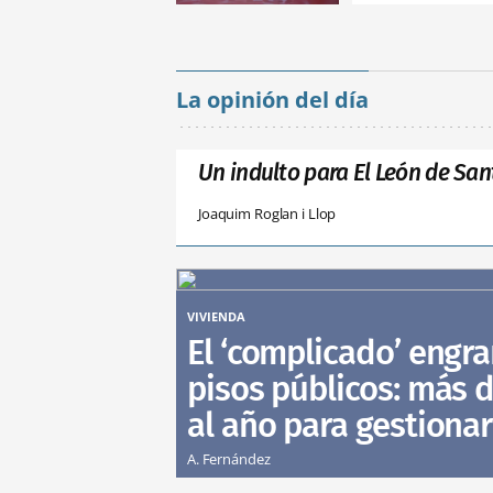
La opinión del día
Un indulto para El León de San
Joaquim Roglan i Llop
VIVIENDA
El ‘complicado’ engra
pisos públicos: más d
al año para gestionar
A. Fernández