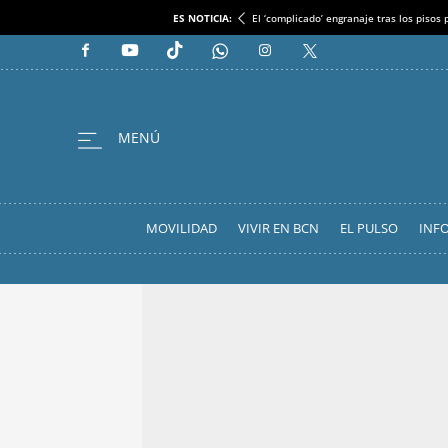
ES NOTICIA:
El ‘complicado’ engranaje tras los pisos
MOVILIDAD
VIVIR EN BCN
EL PULSO
INF