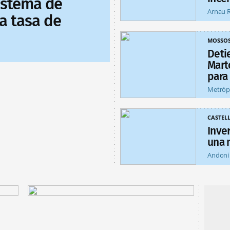
sistema de
Arnau 
a tasa de
MOSSO
Deti
Mart
para
Metróp
CASTEL
Inver
una 
Andoni