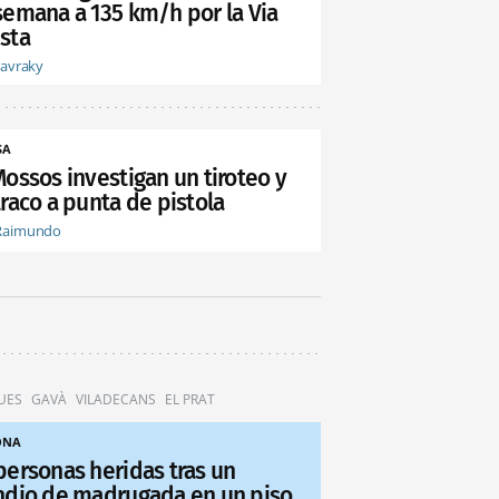
semana a 135 km/h por la Via
sta
tavraky
SA
Mossos investigan un tiroteo y
raco a punta de pistola
Raimundo
UES
GAVÀ
VILADECANS
EL PRAT
ONA
personas heridas tras un
ndio de madrugada en un piso