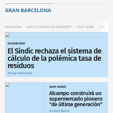
GRAN BARCELONA
BADALONA
SANTA COLOMA DE GRAMENET
SANT ADRIÀ
L'HOSPIT
VILADECANS
El Síndic rechaza el sistema de
cálculo de la polémica tasa de
residuos
Arnau Raimundo
SANT ADRIÀ
Alcampo construirá un
supermercado pionero
"de última generación"
Andoni Berná