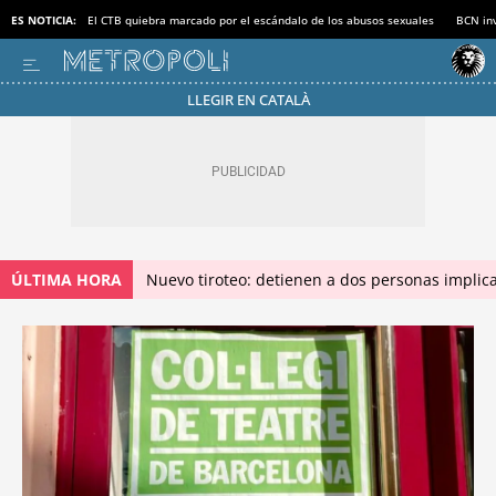
ES NOTICIA:
El CTB quiebra marcado por el escándalo de los abusos sexuales
BCN inv
LLEGIR EN CATALÀ
ÚLTIMA HORA
Nuevo tiroteo: detienen a dos personas implica