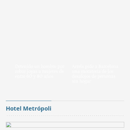
Detenido un hombre por
Arrels pide a Barcelona
robar joyas a mujeres de
una moratoria de los
entre 60 y 80 años
desalojos de personas
sin hogar
Hotel Metrópoli