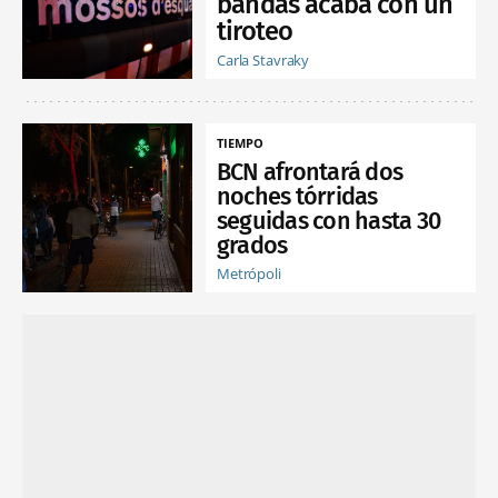
bandas acaba con un
tiroteo
Carla Stavraky
TIEMPO
BCN afrontará dos
noches tórridas
seguidas con hasta 30
grados
Metrópoli