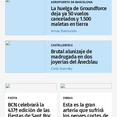
AEROPUERTO DE BARCELONA
La huelga de Groundforce
deja ya 50 vuelos
cancelados y 1.500
maletas en tierra
Arnau Raimundo
CASTELLDEFELS
Brutal alunizaje de
madrugada en dos
joyerías del Ànecblau
Carla Stavraky
FIESTA
OBRAS
BCN celebrará la
Esta es la gran
437ª edición de las
arteria que sufrirá
Fiestas de Sant Roc
los peores cortes de