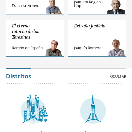
Joaquim Roglan i
Francesc Arroyo
Llop
El eterno
Extraña justicia
retorno de las
Teresinas
Ramón de España
Joaquín Romero
Distritos