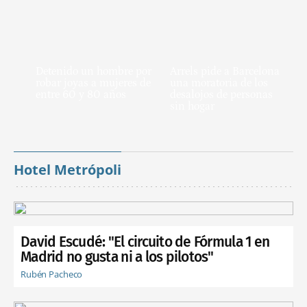
Detenido un hombre por
Arrels pide a Barcelona
robar joyas a mujeres de
una moratoria de los
entre 60 y 80 años
desalojos de personas
sin hogar
Hotel Metrópoli
David Escudé: "El circuito de Fórmula 1 en
Madrid no gusta ni a los pilotos"
Rubén Pacheco