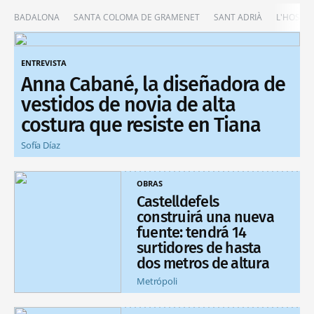
BADALONA
SANTA COLOMA DE GRAMENET
SANT ADRIÀ
L'HOSPIT
ENTREVISTA
Anna Cabané, la diseñadora de
vestidos de novia de alta
costura que resiste en Tiana
Sofía Díaz
OBRAS
Castelldefels
construirá una nueva
fuente: tendrá 14
surtidores de hasta
dos metros de altura
Metrópoli