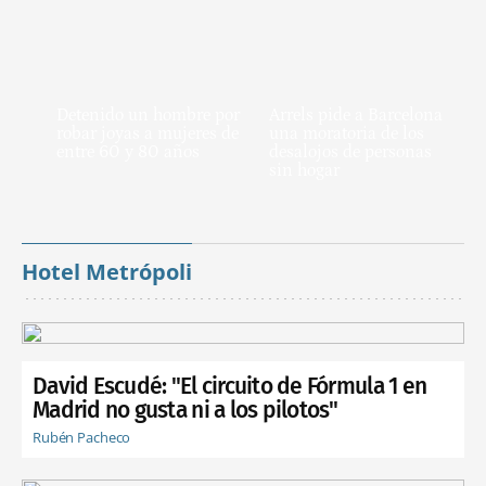
Detenido un hombre por
Arrels pide a Barcelona
robar joyas a mujeres de
una moratoria de los
entre 60 y 80 años
desalojos de personas
sin hogar
Hotel Metrópoli
David Escudé: "El circuito de Fórmula 1 en
Madrid no gusta ni a los pilotos"
Rubén Pacheco