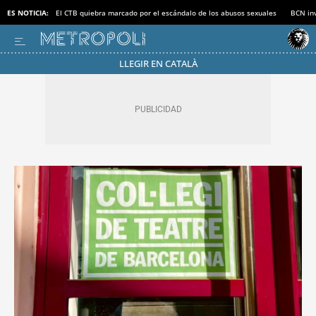
ES NOTICIA:
El CTB quiebra marcado por el escándalo de los abusos sexuales
BCN inv
LLEGIR EN CATALÀ