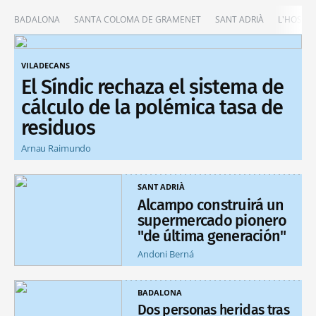
BADALONA
SANTA COLOMA DE GRAMENET
SANT ADRIÀ
L'HOSPIT
VILADECANS
El Síndic rechaza el sistema de
cálculo de la polémica tasa de
residuos
Arnau Raimundo
SANT ADRIÀ
Alcampo construirá un
supermercado pionero
"de última generación"
Andoni Berná
BADALONA
Dos personas heridas tras