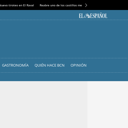
Nuevo tiroteo en El Raval
Reabre uno de los castillos medievales más espectaculares
GASTRONOMÍA
QUIÉN HACE BCN
OPINIÓN