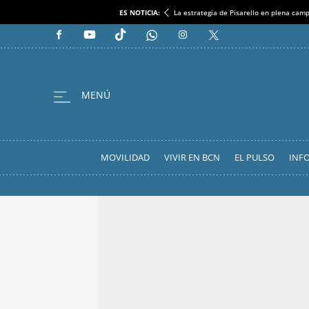
ES NOTICIA:
La estrategia de Pisarello en plena cam
MOVILIDAD
VIVIR EN BCN
EL PULSO
INF