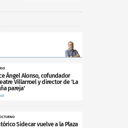
RIO
ece Ángel Alonso, cofundador
eatre Villarroel y director de 'La
ña pareja'
oli
NOCTURNO
stórico Sidecar vuelve a la Plaza