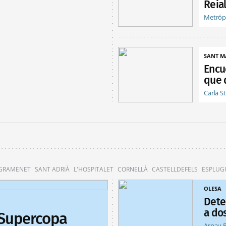
Reia
Metróp
SANT M
Encu
que 
Carla S
 GRAMENET
SANT ADRIÀ
L'HOSPITALET
CORNELLÀ
CASTELLDEFELS
ESPLUG
OLESA
Dete
a do
 Supercopa
Arnau 