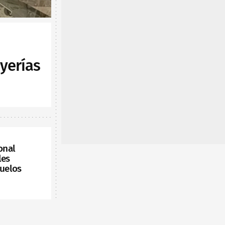
yerías
onal
les
vuelos