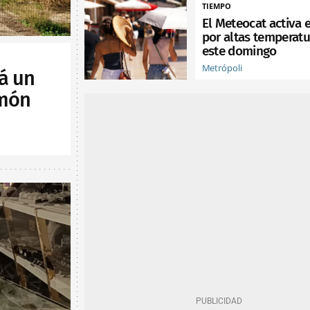
TIEMPO
El Meteocat activa e
por altas temperatu
este domingo
Metrópoli
á un
lmón