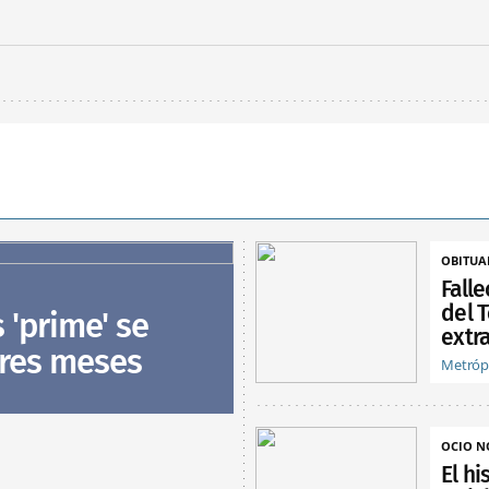
OBITUA
Fall
del T
s 'prime' se
extra
tres meses
Metróp
OCIO 
El hi