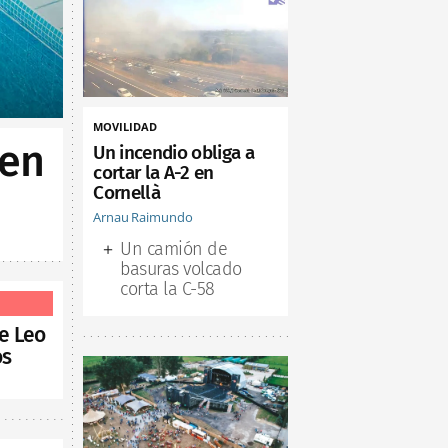
MOVILIDAD
 en
Un incendio obliga a
cortar la A-2 en
Cornellà
Arnau Raimundo
Un camión de
basuras volcado
corta la C-58
de Leo
os