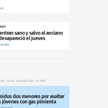
l
oli
ARTÍ
entran sano y salvo al anciano
desapareció el jueves
tavraky
UES
GAVÀ
VILADECANS
EL PRAT
nidos dos menores por asaltar
s jóvenes con gas pimienta
Raimundo