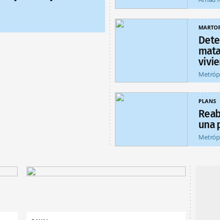
MARTOR
Dete
matar
vivi
Metróp
PLANS
Reab
una 
Metróp