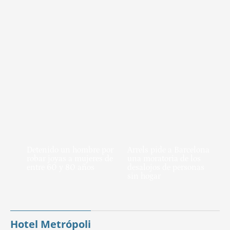
Detenido un hombre por
Arrels pide a Barcelona
robar joyas a mujeres de
una moratoria de los
entre 60 y 80 años
desalojos de personas
sin hogar
Hotel Metrópoli