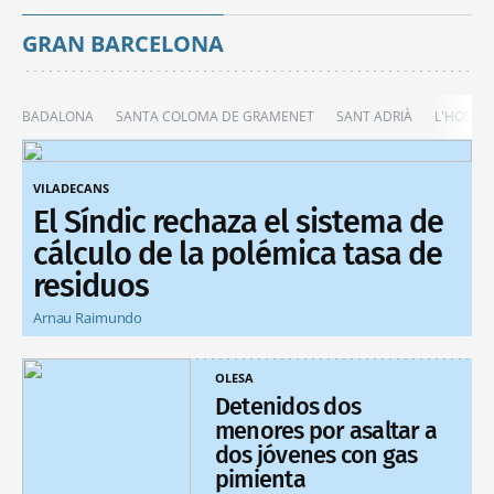
GRAN BARCELONA
BADALONA
SANTA COLOMA DE GRAMENET
SANT ADRIÀ
L'HOSPIT
VILADECANS
El Síndic rechaza el sistema de
cálculo de la polémica tasa de
residuos
Arnau Raimundo
OLESA
Detenidos dos
menores por asaltar a
dos jóvenes con gas
pimienta