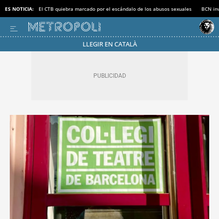
ES NOTICIA:
El CTB quiebra marcado por el escándalo de los abusos sexuales
BCN inv
LLEGIR EN CATALÀ