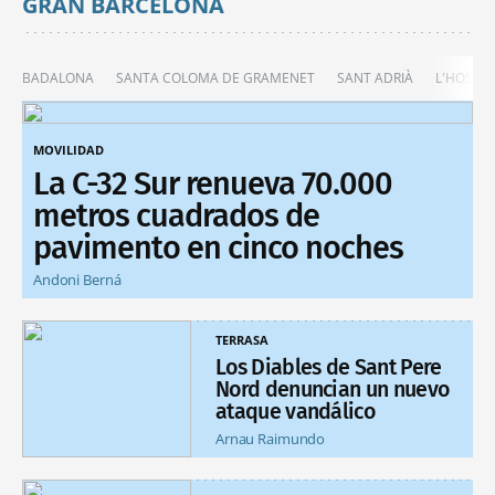
GRAN BARCELONA
BADALONA
SANTA COLOMA DE GRAMENET
SANT ADRIÀ
L'HOSPIT
MOVILIDAD
La C-32 Sur renueva 70.000
metros cuadrados de
pavimento en cinco noches
Andoni Berná
TERRASA
Los Diables de Sant Pere
Nord denuncian un nuevo
ataque vandálico
Arnau Raimundo