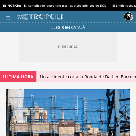
ES NOTICIA:
El ‘complicado’ engranaje tras los pisos públicos de BCN
El Síndic recha
LLEGIR EN CATALÀ
ÚLTIMA HORA
Un accidente corta la Ronda de Dalt en Barcel