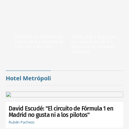
Detenido un hombre por
Arrels pide a Barcelona
robar joyas a mujeres de
una moratoria de los
entre 60 y 80 años
desalojos de personas
sin hogar
Hotel Metrópoli
David Escudé: "El circuito de Fórmula 1 en
Madrid no gusta ni a los pilotos"
Rubén Pacheco