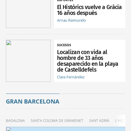
El Històrics vuelve a Gràcia
16 años después
Arnau Raimundo
SUCESOS
Localizan con vida al
hombre de 33 años
desaparecido en la playa
de Castelldefels
Clara Fernández
GRAN BARCELONA
BADALONA
SANTA COLOMA DE GRAMENET
SANT ADRIÀ
L'HOSPIT