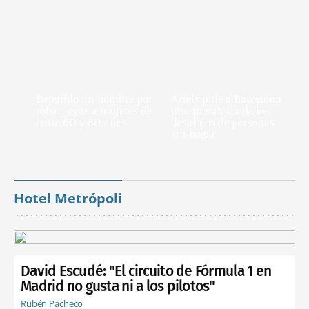
Detenido un hombre por
Arrels pide a Barcelona
robar joyas a mujeres de
una moratoria de los
entre 60 y 80 años
desalojos de personas
sin hogar
Hotel Metrópoli
David Escudé: "El circuito de Fórmula 1 en
Madrid no gusta ni a los pilotos"
Rubén Pacheco