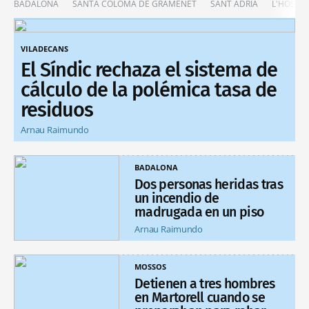
BADALONA
SANTA COLOMA DE GRAMENET
SANT ADRIÀ
L'HOSPIT
VILADECANS
El Síndic rechaza el sistema de
cálculo de la polémica tasa de
residuos
Arnau Raimundo
BADALONA
Dos personas heridas tras
un incendio de
madrugada en un piso
Arnau Raimundo
MOSSOS
Detienen a tres hombres
en Martorell cuando se