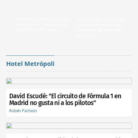
Detenido un hombre por
Arrels pide a Barcelona
robar joyas a mujeres de
una moratoria de los
entre 60 y 80 años
desalojos de personas
sin hogar
Hotel Metrópoli
David Escudé: "El circuito de Fórmula 1 en
Madrid no gusta ni a los pilotos"
Rubén Pacheco