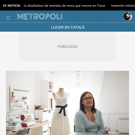
ES NOTICIA:
la diseñadora de vestidos de novia que resiste en Tiana
Inversión millon
LLEGIR EN CATALÀ