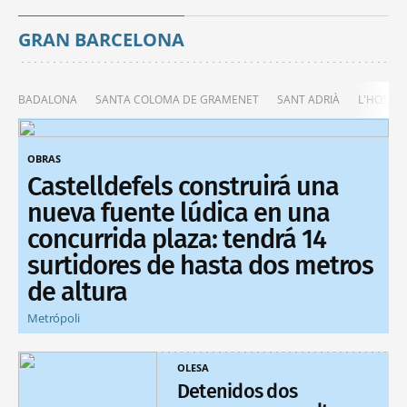
GRAN BARCELONA
BADALONA
SANTA COLOMA DE GRAMENET
SANT ADRIÀ
L'HOSPIT
OBRAS
Castelldefels construirá una
nueva fuente lúdica en una
concurrida plaza: tendrá 14
surtidores de hasta dos metros
de altura
Metrópoli
OLESA
Detenidos dos