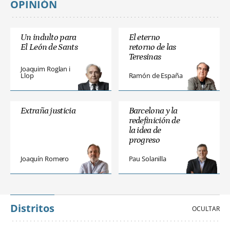
OPINIÓN
Un indulto para
El eterno
El León de Sants
retorno de las
Teresinas
Joaquim Roglan i
Llop
Ramón de España
Extraña justicia
Barcelona y la
redefinición de
la idea de
progreso
Joaquín Romero
Pau Solanilla
Distritos