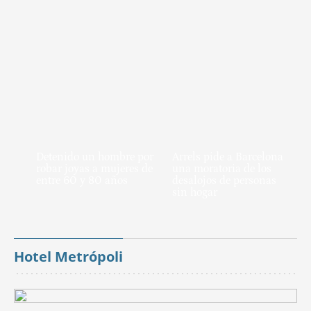
Detenido un hombre por
Arrels pide a Barcelona
robar joyas a mujeres de
una moratoria de los
entre 60 y 80 años
desalojos de personas
sin hogar
Hotel Metrópoli