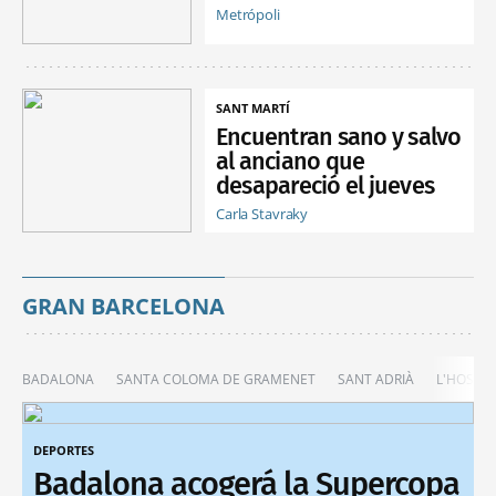
Metrópoli
SANT MARTÍ
Encuentran sano y salvo
al anciano que
desapareció el jueves
Carla Stavraky
GRAN BARCELONA
BADALONA
SANTA COLOMA DE GRAMENET
SANT ADRIÀ
L'HOSPIT
DEPORTES
Badalona acogerá la Supercopa