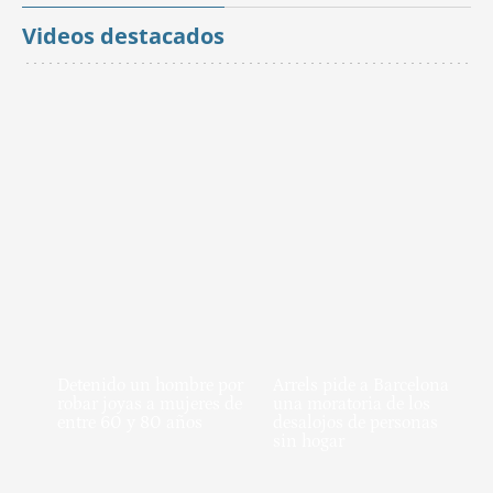
Videos destacados
Detenido un hombre por
Arrels pide a Barcelona
robar joyas a mujeres de
una moratoria de los
entre 60 y 80 años
desalojos de personas
sin hogar