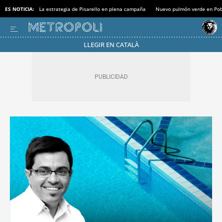
ES NOTICIA:
La estrategia de Pisarello en plena campaña
Nuevo pulmón verde en Po
LLEGIR EN CATALÀ