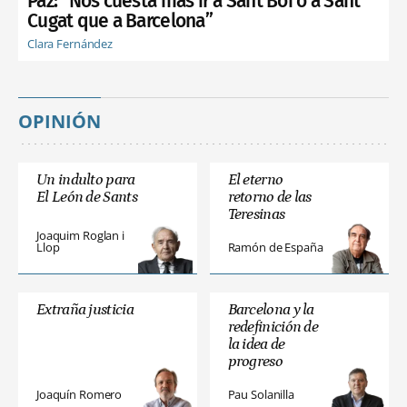
Paz: “Nos cuesta más ir a Sant Boi o a Sant
Cugat que a Barcelona”
Clara Fernández
OPINIÓN
Un indulto para
El eterno
El León de Sants
retorno de las
Teresinas
Joaquim Roglan i
Llop
Ramón de España
Extraña justicia
Barcelona y la
redefinición de
la idea de
progreso
Joaquín Romero
Pau Solanilla