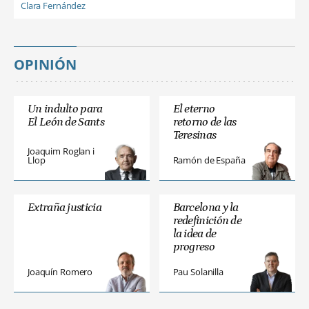
Clara Fernández
OPINIÓN
Un indulto para
El eterno
El León de Sants
retorno de las
Teresinas
Joaquim Roglan i
Llop
Ramón de España
Extraña justicia
Barcelona y la
redefinición de
la idea de
progreso
Joaquín Romero
Pau Solanilla