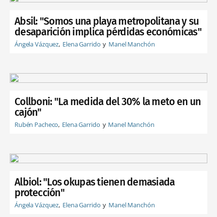
Absil: "Somos una playa metropolitana y su
desaparición implica pérdidas económicas"
Ángela Vázquez
Elena Garrido
Manel Manchón
Collboni: "La medida del 30% la meto en un
cajón"
Rubén Pacheco
Elena Garrido
Manel Manchón
Albiol: "Los okupas tienen demasiada
protección"
Ángela Vázquez
Elena Garrido
Manel Manchón