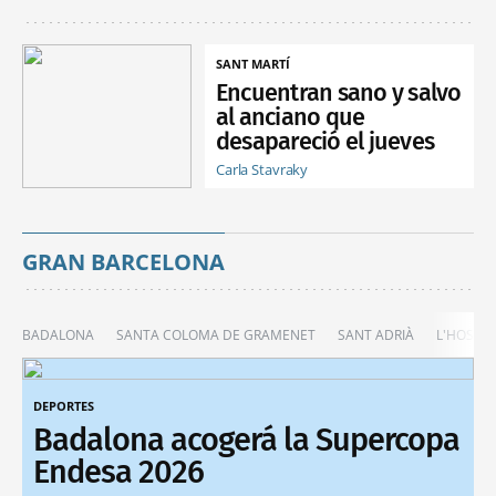
SANT MARTÍ
Encuentran sano y salvo
al anciano que
desapareció el jueves
Carla Stavraky
GRAN BARCELONA
BADALONA
SANTA COLOMA DE GRAMENET
SANT ADRIÀ
L'HOSPIT
DEPORTES
Badalona acogerá la Supercopa
Endesa 2026