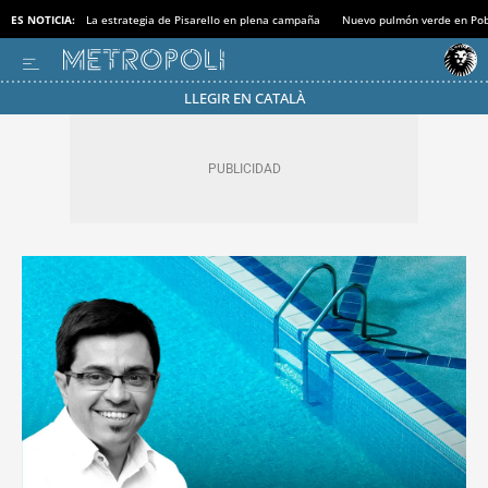
ES NOTICIA:
La estrategia de Pisarello en plena campaña
Nuevo pulmón verde en Po
LLEGIR EN CATALÀ