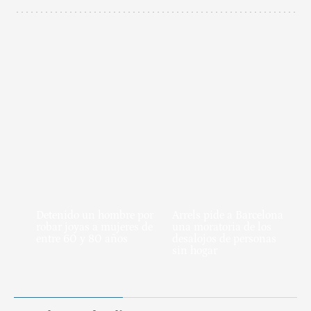
Detenido un hombre por
Arrels pide a Barcelona
robar joyas a mujeres de
una moratoria de los
entre 60 y 80 años
desalojos de personas
sin hogar