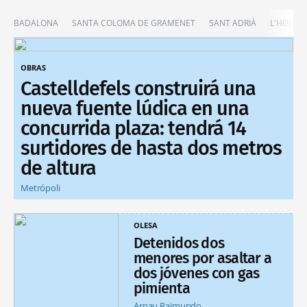
BADALONA
SANTA COLOMA DE GRAMENET
SANT ADRIÀ
L'HOSPIT
OBRAS
Castelldefels construirá una
nueva fuente lúdica en una
concurrida plaza: tendrá 14
surtidores de hasta dos metros
de altura
Metrópoli
OLESA
Detenidos dos
menores por asaltar a
dos jóvenes con gas
pimienta
Arnau Raimundo