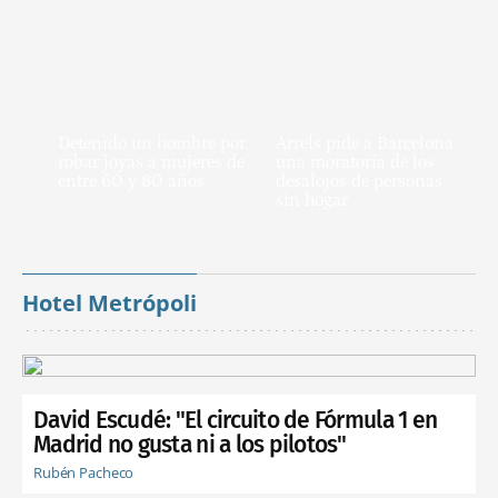
Detenido un hombre por
Arrels pide a Barcelona
robar joyas a mujeres de
una moratoria de los
entre 60 y 80 años
desalojos de personas
sin hogar
Hotel Metrópoli
David Escudé: "El circuito de Fórmula 1 en
Madrid no gusta ni a los pilotos"
Rubén Pacheco