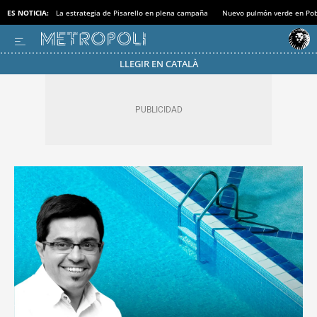
ES NOTICIA:
La estrategia de Pisarello en plena campaña
Nuevo pulmón verde en Po
LLEGIR EN CATALÀ