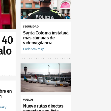
SEGURIDAD
Santa Coloma instalará
 40
más cámaras de
videovigilancia
alo
Carla Stavraky
bre en
n
VUELOS
Nueve rutas directas
vraky
conectan con Asia