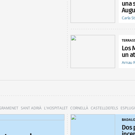
una 
Augu
Carla S
TERRAS
Los 
un at
Arnau 
 GRAMENET
SANT ADRIÀ
L'HOSPITALET
CORNELLÀ
CASTELLDEFELS
ESPLUG
BADAL
Dos 
ince