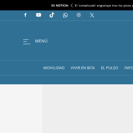
ES NOTICIA:
El ‘complicado’ engranaje tras los pisos
MOVILIDAD
VIVIR EN BCN
EL PULSO
INF