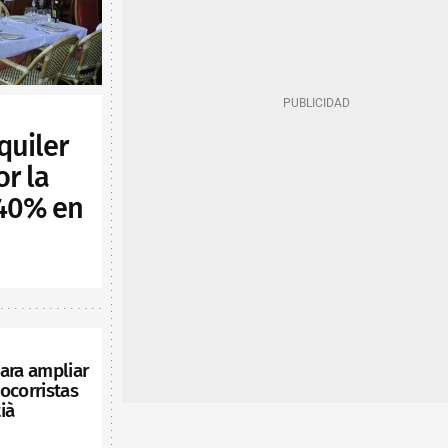
quiler
or la
 40% en
ara ampliar
ocorristas
ià