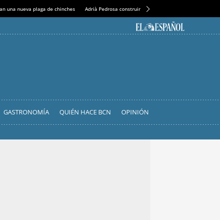
an una nueva plaga de chinches
Adrià Pedrosa construirá la nueva residencia en el Casin
GASTRONOMÍA
QUIÉN HACE BCN
OPINIÓN