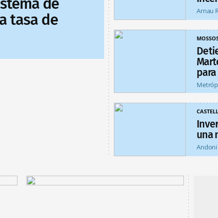
sistema de
Arnau 
a tasa de
MOSSO
Deti
Mart
para
Metróp
CASTEL
Inver
una 
Andoni