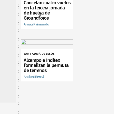
Cancelan cuatro vuelos
en la tercera jornada
de huelga de
Groundforce
Arnau Raimundo
SANT ADRIÀ DE BESÒS
Alcampo e Inditex
formalizan la permuta
de terrenos
Andoni Berná