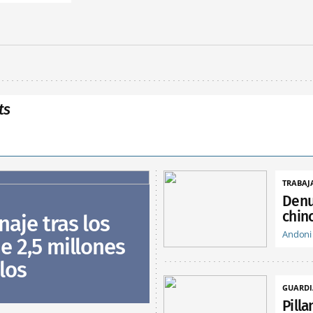
ts
TRABAJ
Denu
chin
naje tras los
Andoni
e 2,5 millones
los
GUARDI
Pill