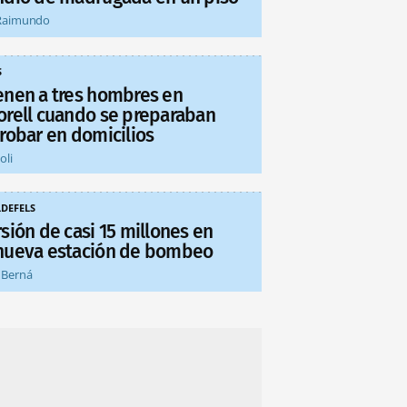
Raimundo
S
enen a tres hombres en
orell cuando se preparaban
 robar en domicilios
oli
LDEFELS
sión de casi 15 millones en
nueva estación de bombeo
 Berná