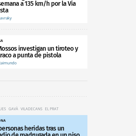
semana a 135 km/h por la Via
sta
tavraky
SA
Mossos investigan un tiroteo y
raco a punta de pistola
Raimundo
UES
GAVÀ
VILADECANS
EL PRAT
ONA
personas heridas tras un
ndio de madrugada en un piso