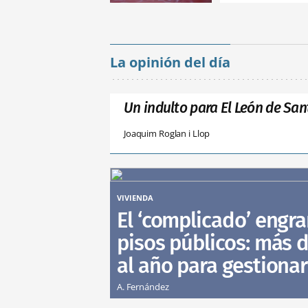
La opinión del día
Un indulto para El León de San
Joaquim Roglan i Llop
VIVIENDA
El ‘complicado’ engra
pisos públicos: más d
al año para gestionar
A. Fernández