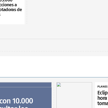
cciones a
otadoras de
s
PLANES
Eclip
hora
 con 10.000
toma