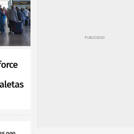
force
aletas
35.000