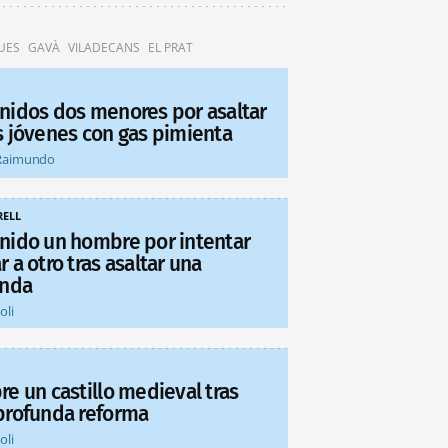
UES
GAVÀ
VILADECANS
EL PRAT
nidos dos menores por asaltar
s jóvenes con gas pimienta
Raimundo
ELL
nido un hombre por intentar
 a otro tras asaltar una
enda
oli
re un castillo medieval tras
profunda reforma
oli