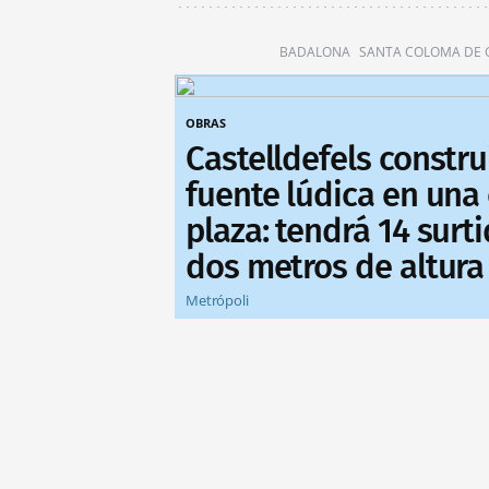
BADALONA
SANTA COLOMA DE
OBRAS
Castelldefels constr
fuente lúdica en una
plaza: tendrá 14 surt
dos metros de altura
Metrópoli