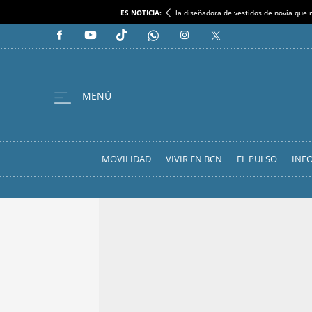
ES NOTICIA:
la diseñadora de vestidos de novia que r
MOVILIDAD
VIVIR EN BCN
EL PULSO
INF