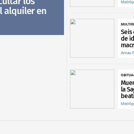
ultar los
Metróp
l alquiler en
MULTIR
Seis
de i
macr
Arnau 
OBITUA
Muer
la Sa
beat
Metróp