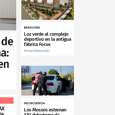
BADALONA
Luz verde al complejo
 de
deportivo en la antigua
fábrica Focus
a:
Arnau Raimundo
en
DELINCUENCIA
AX
Los Mossos estrenan
te
170 detectores de