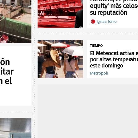
equity' más celos
su reputación
Ignasi Jorro
TIEMPO
El Meteocat activa e
por altas temperatu
ión
este domingo
itar
Metrópoli
n el