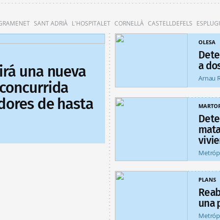
 GRAMENET
SANT ADRIÀ
L'HOSPITALET
CORNELLÀ
CASTELLDEFELS
ESPLUG
OLESA
Dete
a do
uirá una nueva
Arnau 
 concurrida
idores de hasta
MARTOR
Dete
matar
vivi
Metróp
PLANS
Reab
una 
Metróp