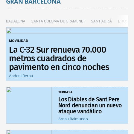
GRAN BARCELONA
BADALONA
SANTA COLOMA DE GRAMENET
SANT ADRIÀ
L'HOSPIT
MOVILIDAD
La C-32 Sur renueva 70.000
metros cuadrados de
pavimento en cinco noches
Andoni Berná
TERRASA
Los Diables de Sant Pere
Nord denuncian un nuevo
ataque vandálico
Arnau Raimundo