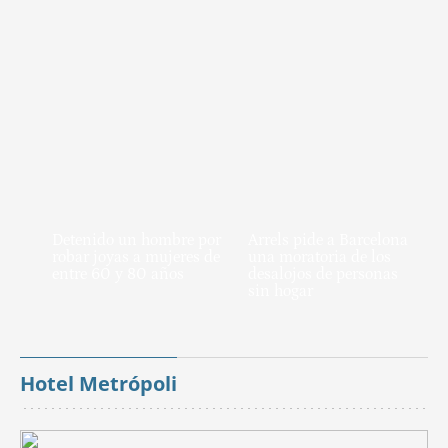
Detenido un hombre por
Arrels pide a Barcelona
robar joyas a mujeres de
una moratoria de los
entre 60 y 80 años
desalojos de personas
sin hogar
Hotel Metrópoli