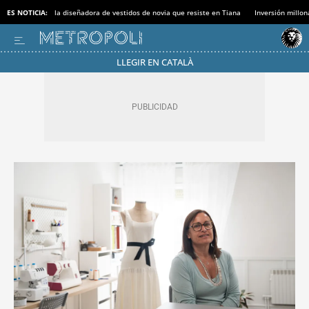
ES NOTICIA:
la diseñadora de vestidos de novia que resiste en Tiana
Inversión millon
LLEGIR EN CATALÀ