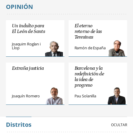
OPINIÓN
Un indulto para
El eterno
El León de Sants
retorno de las
Teresinas
Joaquim Roglan i
Llop
Ramón de España
Extraña justicia
Barcelona y la
redefinición de
la idea de
progreso
Joaquín Romero
Pau Solanilla
Distritos