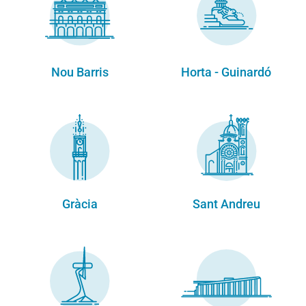
Nou Barris
Horta - Guinardó
Gràcia
Sant Andreu