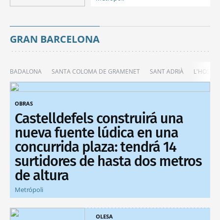
GRAN BARCELONA
BADALONA
SANTA COLOMA DE GRAMENET
SANT ADRIÀ
L'HOSPIT
OBRAS
Castelldefels construirá una
nueva fuente lúdica en una
concurrida plaza: tendrá 14
surtidores de hasta dos metros
de altura
Metrópoli
OLESA