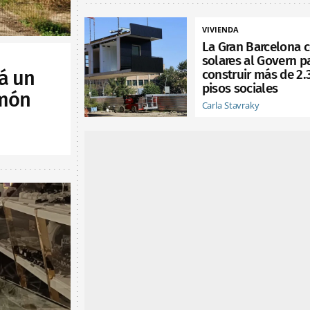
VIVIENDA
La Gran Barcelona 
solares al Govern p
construir más de 2.
á un
pisos sociales
lmón
Carla Stavraky