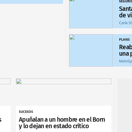
SEGURI
Sant
de v
Carla S
PLANS
Reab
una 
Metróp
SUCESOS
s
Apuñalan a un hombre en el Born
y lo dejan en estado crítico