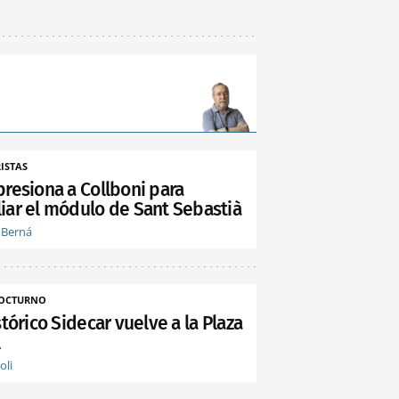
ISTAS
presiona a Collboni para
iar el módulo de Sant Sebastià
 Berná
NOCTURNO
stórico Sidecar vuelve a la Plaza
l
oli