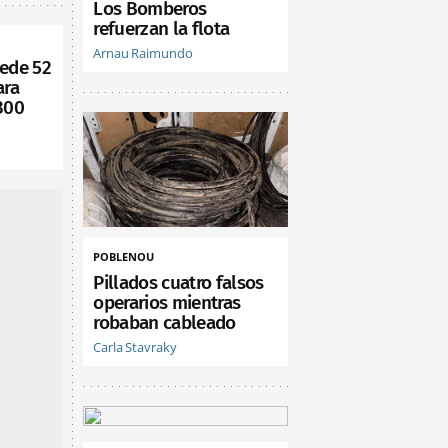
Los Bomberos
refuerzan la flota
Arnau Raimundo
cede 52
ara
300
POBLENOU
Pillados cuatro falsos
operarios mientras
robaban cableado
Carla Stavraky