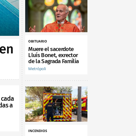
OBITUARIO
 en
Muere el sacerdote
Lluís Bonet, exrector
de la Sagrada Família
Metrópoli
 cada
das a
INCENDIOS