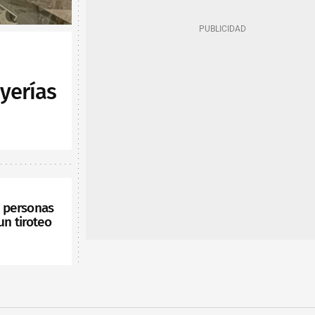
yerías
s personas
un tiroteo