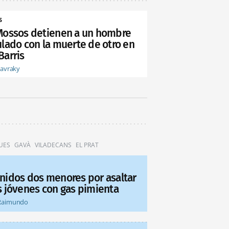
S
Mossos detienen a un hombre
ulado con la muerte de otro en
Barris
tavraky
UES
GAVÀ
VILADECANS
EL PRAT
nidos dos menores por asaltar
s jóvenes con gas pimienta
Raimundo