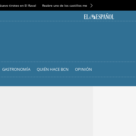
Nuevo tiroteo en El Raval
Reabre uno de los castillos medievales más espectaculares
GASTRONOMÍA
QUIÉN HACE BCN
OPINIÓN