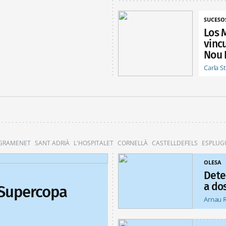
SUCESO
Los 
vinc
Nou 
Carla S
 GRAMENET
SANT ADRIÀ
L'HOSPITALET
CORNELLÀ
CASTELLDEFELS
ESPLUG
OLESA
Dete
a do
 Supercopa
Arnau 