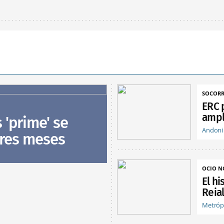
SOCORR
ERC 
ampl
s 'prime' se
Andoni
tres meses
OCIO 
El hi
Reia
Metróp