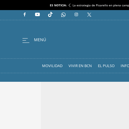
ES NOTICIA:
La estrategia de Pisarello en plena cam
MOVILIDAD
VIVIR EN BCN
EL PULSO
INF