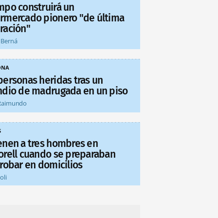
mpo construirá un
rmercado pionero "de última
ración"
 Berná
ONA
personas heridas tras un
ndio de madrugada en un piso
Raimundo
S
enen a tres hombres en
orell cuando se preparaban
 robar en domicilios
oli