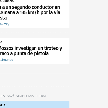
A URBANA
an a un segundo conductor en
semana a 135 km/h por la Via
sta
tavraky
SA
Mossos investigan un tiroteo y
raco a punta de pistola
Raimundo
UES
GAVÀ
VILADECANS
EL PRAT
DRIÀ