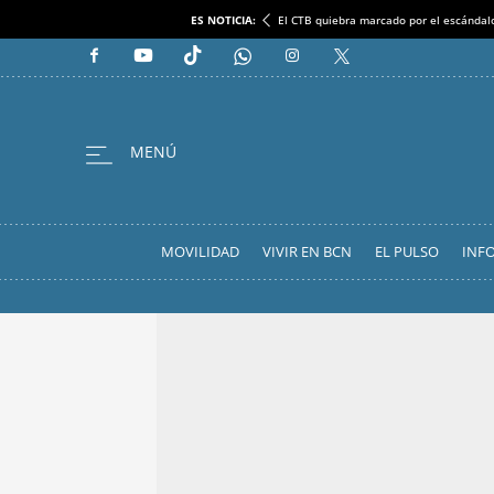
ES NOTICIA:
El CTB quiebra marcado por el escándal
MOVILIDAD
VIVIR EN BCN
EL PULSO
INF