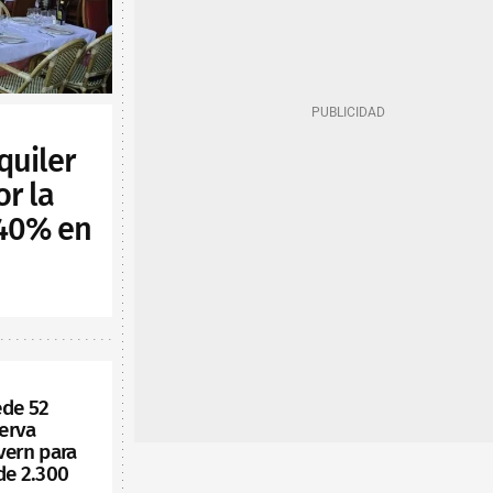
quiler
or la
 40% en
ede 52
serva
vern para
de 2.300