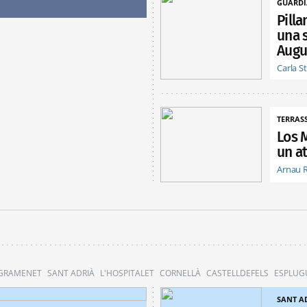
GUARDI
Pill
una 
Augu
Carla S
TERRAS
Los 
un at
Arnau 
 GRAMENET
SANT ADRIÀ
L'HOSPITALET
CORNELLÀ
CASTELLDEFELS
ESPLUG
SANT A