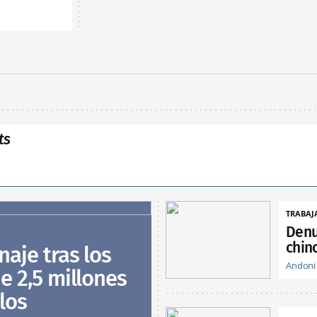
ts
TRABAJ
Denu
chin
naje tras los
Andoni
e 2,5 millones
los