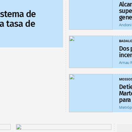
Alca
supe
sistema de
gene
a tasa de
Andoni
BADAL
Dos 
ince
Arnau 
MOSSO
Deti
Mart
para
Metróp