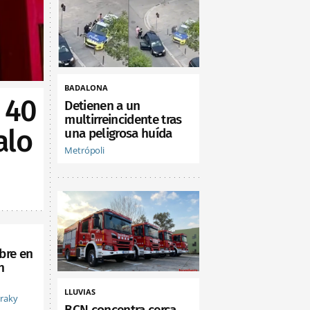
BADALONA
 40
Detienen a un
multirreincidente tras
alo
una peligrosa huída
Metrópoli
bre en
n
LLUVIAS
vraky
BCN concentra cerca