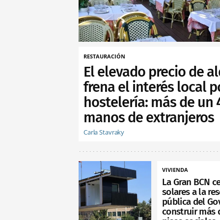
RESTAURACIÓN
El elevado precio de al
frena el interés local p
hostelería: más de un
manos de extranjeros
Carla Stavraky
VIVIENDA
La Gran BCN c
solares a la re
pública del Go
construir más 