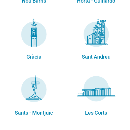
Nou Barris
Horta - Guinardó
Gràcia
Sant Andreu
Sants - Montjuïc
Les Corts