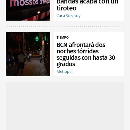
bandas acaba con un
tiroteo
Carla Stavraky
TIEMPO
BCN afrontará dos
noches tórridas
seguidas con hasta 30
grados
Metrópoli