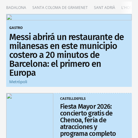
BADALONA
SANTA COLOMA DE GRAMENET
SANT ADRIÀ
L'HOSPIT
GASTRO
Messi abrirá un restaurante de
milanesas en este municipio
costero a 20 minutos de
Barcelona: el primero en
Europa
Metrópoli
CASTELLDEFELS
Fiesta Mayor 2026:
concierto gratis de
Chenoa, feria de
atracciones y
programa completo