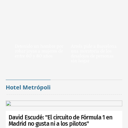
Detenido un hombre por
Arrels pide a Barcelona
robar joyas a mujeres de
una moratoria de los
entre 60 y 80 años
desalojos de personas
sin hogar
Hotel Metrópoli
David Escudé: "El circuito de Fórmula 1 en
Madrid no gusta ni a los pilotos"