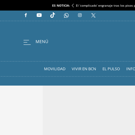
ES NOTICIA:
El ‘complicado’ engranaje tras los pisos
MOVILIDAD
VIVIR EN BCN
EL PULSO
INF