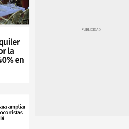
quiler
or la
 40% en
ara ampliar
ocorristas
ià