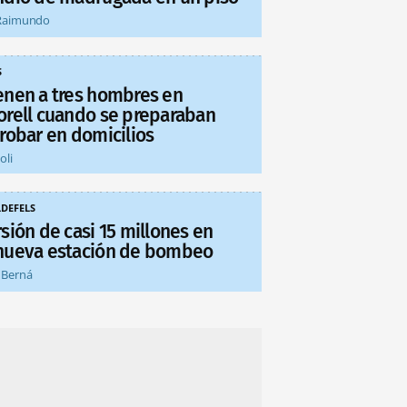
Raimundo
S
enen a tres hombres en
orell cuando se preparaban
 robar en domicilios
oli
LDEFELS
sión de casi 15 millones en
nueva estación de bombeo
 Berná