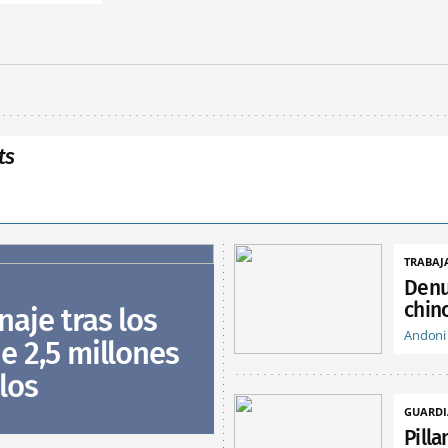
ts
TRABAJ
Denu
chin
naje tras los
Andoni
e 2,5 millones
los
GUARDI
Pill