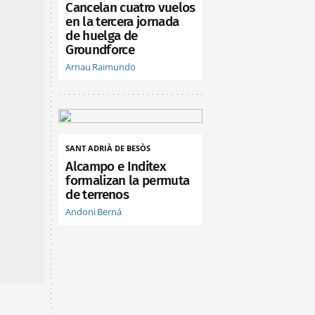
Cancelan cuatro vuelos
en la tercera jornada
de huelga de
Groundforce
Arnau Raimundo
SANT ADRIÀ DE BESÒS
Alcampo e Inditex
formalizan la permuta
de terrenos
Andoni Berná