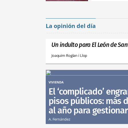
La opinión del día
Un indulto para El León de San
Joaquim Roglan i Llop
VIVIENDA
El ‘complicado’ engra
pisos públicos: más d
al año para gestionar
A. Fernández