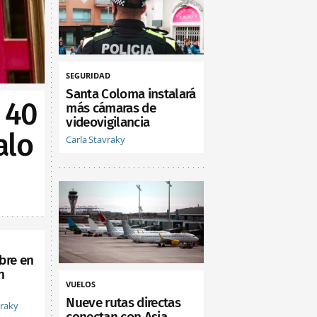
SEGURIDAD
Santa Coloma instalará
 40
más cámaras de
videovigilancia
alo
Carla Stavraky
bre en
n
VUELOS
Nueve rutas directas
vraky
conectan con Asia