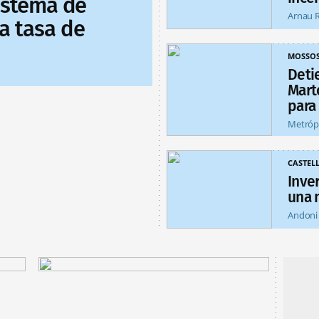
sistema de
Arnau 
a tasa de
MOSSO
Deti
Mart
para
Metróp
CASTEL
Inver
una 
Andoni