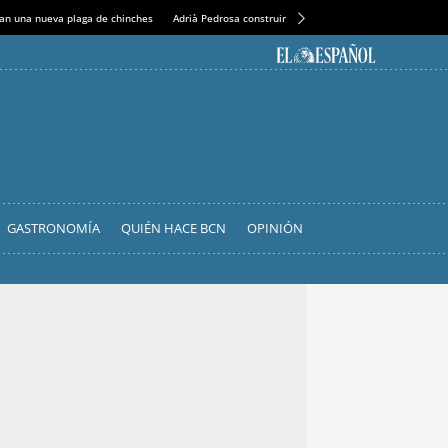
an una nueva plaga de chinches
Adrià Pedrosa construirá la nueva residencia en el Casin
GASTRONOMÍA
QUIÉN HACE BCN
OPINIÓN