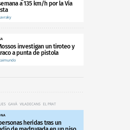
semana a 135 km/h por la Via
sta
tavraky
SA
Mossos investigan un tiroteo y
raco a punta de pistola
Raimundo
UES
GAVÀ
VILADECANS
EL PRAT
ONA
personas heridas tras un
ndio de madrugada en un piso