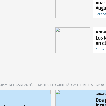
una 
Augu
Carla S
TERRAS
Los 
un at
Arnau 
 GRAMENET
SANT ADRIÀ
L'HOSPITALET
CORNELLÀ
CASTELLDEFELS
ESPLUG
BADAL
Dos 
ince