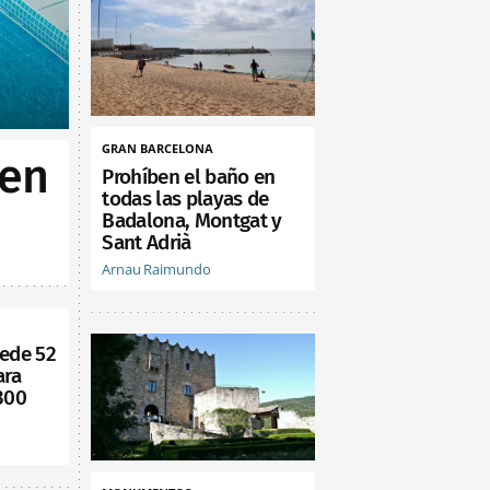
GRAN BARCELONA
 en
Prohíben el baño en
todas las playas de
Badalona, Montgat y
Sant Adrià
Arnau Raimundo
cede 52
ara
300