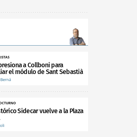
ISTAS
presiona a Collboni para
iar el módulo de Sant Sebastià
 Berná
NOCTURNO
stórico Sidecar vuelve a la Plaza
l
oli