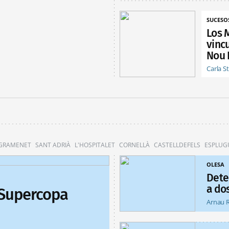
SUCESO
Los 
vinc
Nou 
Carla S
 GRAMENET
SANT ADRIÀ
L'HOSPITALET
CORNELLÀ
CASTELLDEFELS
ESPLUG
OLESA
Dete
a do
 Supercopa
Arnau 