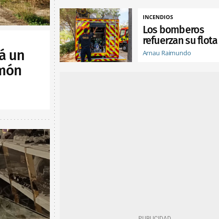
INCENDIOS
Los bomberos
refuerzan su flota
á un
Arnau Raimundo
lmón