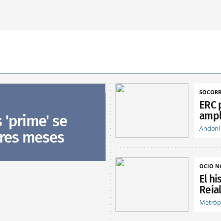
SOCORR
ERC 
ampl
s 'prime' se
Andoni
tres meses
OCIO 
El hi
Reia
Metróp