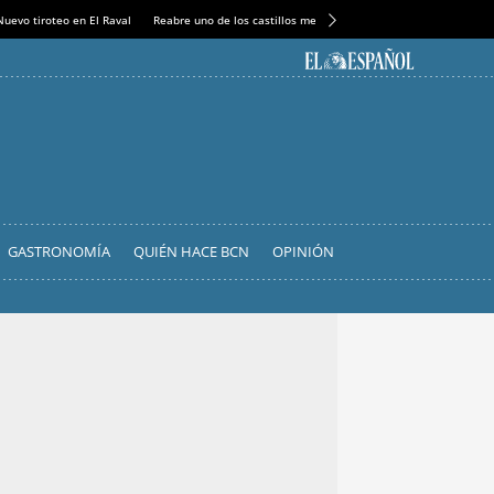
Nuevo tiroteo en El Raval
Reabre uno de los castillos medievales más espectaculares
GASTRONOMÍA
QUIÉN HACE BCN
OPINIÓN