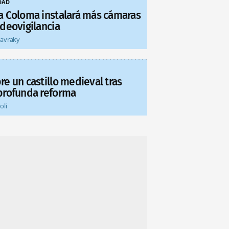
DAD
a Coloma instalará más cámaras
ideovigilancia
tavraky
re un castillo medieval tras
profunda reforma
oli