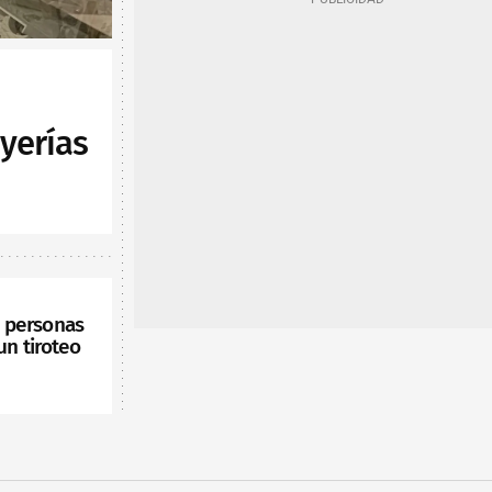
yerías
s personas
un tiroteo