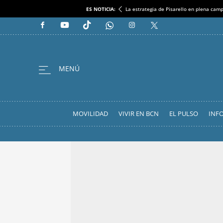
ES NOTICIA:
La estrategia de Pisarello en plena cam
MOVILIDAD
VIVIR EN BCN
EL PULSO
INF