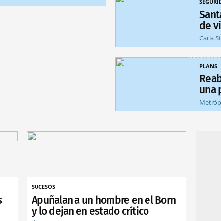
SEGURI
Sant
de v
Carla S
PLANS
Reab
una 
Metróp
SUCESOS
s
Apuñalan a un hombre en el Born
y lo dejan en estado crítico