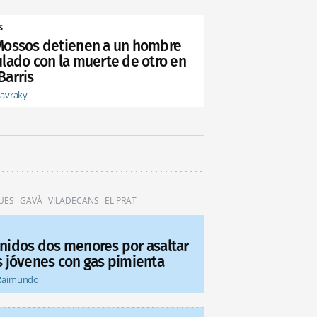
S
Mossos detienen a un hombre
ulado con la muerte de otro en
Barris
tavraky
UES
GAVÀ
VILADECANS
EL PRAT
nidos dos menores por asaltar
s jóvenes con gas pimienta
Raimundo