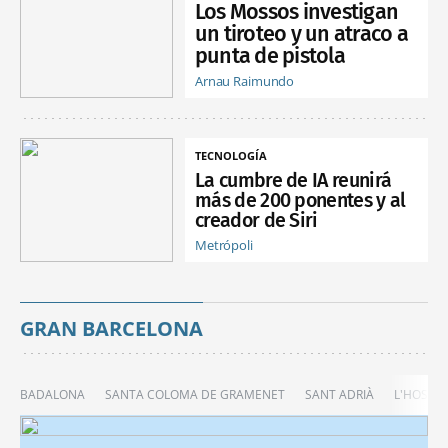
Los Mossos investigan
un tiroteo y un atraco a
punta de pistola
Arnau Raimundo
TECNOLOGÍA
La cumbre de IA reunirá
más de 200 ponentes y al
creador de Siri
Metrópoli
GRAN BARCELONA
BADALONA
SANTA COLOMA DE GRAMENET
SANT ADRIÀ
L'HOSPIT