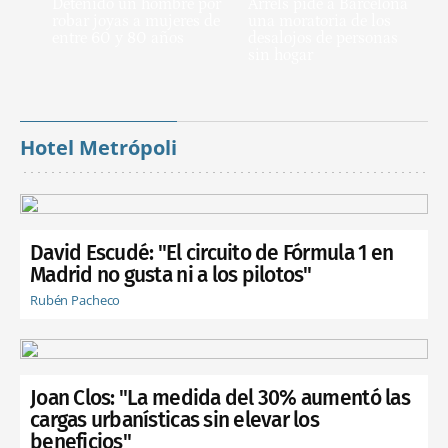
Detenido un hombre por
Arrels pide a Barcelona
robar joyas a mujeres de
una moratoria de los
entre 60 y 80 años
desalojos de personas
sin hogar
Hotel Metrópoli
David Escudé: "El circuito de Fórmula 1 en
Madrid no gusta ni a los pilotos"
Rubén Pacheco
Joan Clos: "La medida del 30% aumentó las
cargas urbanísticas sin elevar los
beneficios"