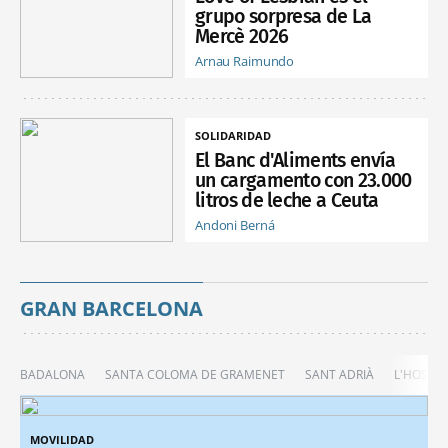
grupo sorpresa de La
Mercè 2026
Arnau Raimundo
SOLIDARIDAD
El Banc d'Aliments envía
un cargamento con 23.000
litros de leche a Ceuta
Andoni Berná
GRAN BARCELONA
BADALONA
SANTA COLOMA DE GRAMENET
SANT ADRIÀ
L'HOSPIT
MOVILIDAD