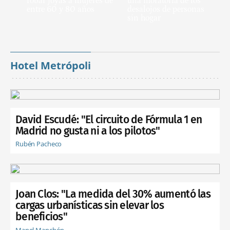
robar joyas a mujeres de
una moratoria de los
entre 60 y 80 años
desalojos de personas
sin hogar
Hotel Metrópoli
David Escudé: "El circuito de Fórmula 1 en
Madrid no gusta ni a los pilotos"
Rubén Pacheco
Joan Clos: "La medida del 30% aumentó las
cargas urbanísticas sin elevar los
beneficios"
Manel Manchón