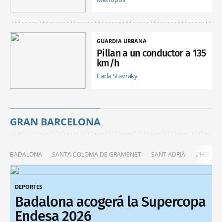
GUARDIA URBANA
Pillan a un conductor a 135
km/h
Carla Stavraky
GRAN BARCELONA
BADALONA
SANTA COLOMA DE GRAMENET
SANT ADRIÀ
L'HOSPIT
DEPORTES
Badalona acogerá la Supercopa
Endesa 2026