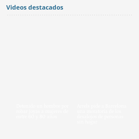
Videos destacados
Detenido un hombre por
Arrels pide a Barcelona
robar joyas a mujeres de
una moratoria de los
entre 60 y 80 años
desalojos de personas
sin hogar