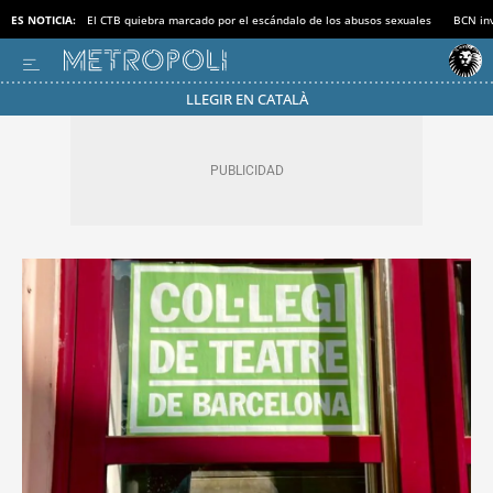
ES NOTICIA:
El CTB quiebra marcado por el escándalo de los abusos sexuales
BCN inv
LLEGIR EN CATALÀ