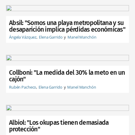
Absil: "Somos una playa metropolitana y su
desaparición implica pérdidas económicas"
Ángela Vázquez
Elena Garrido
Manel Manchón
Collboni: "La medida del 30% la meto en un
cajón"
Rubén Pacheco
Elena Garrido
Manel Manchón
Albiol: "Los okupas tienen demasiada
protección"