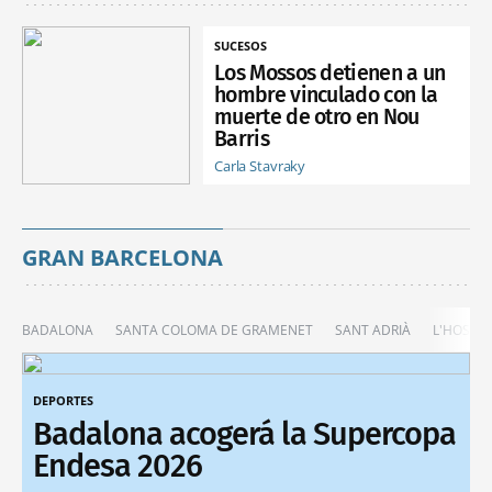
SUCESOS
Los Mossos detienen a un
hombre vinculado con la
muerte de otro en Nou
Barris
Carla Stavraky
GRAN BARCELONA
BADALONA
SANTA COLOMA DE GRAMENET
SANT ADRIÀ
L'HOSPIT
DEPORTES
Badalona acogerá la Supercopa
Endesa 2026