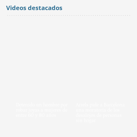
Videos destacados
Detenido un hombre por
Arrels pide a Barcelona
robar joyas a mujeres de
una moratoria de los
entre 60 y 80 años
desalojos de personas
sin hogar