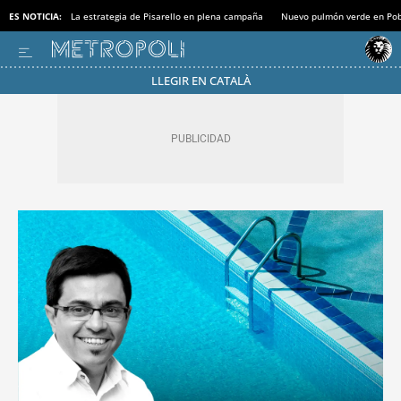
ES NOTICIA:
La estrategia de Pisarello en plena campaña
Nuevo pulmón verde en Po
LLEGIR EN CATALÀ