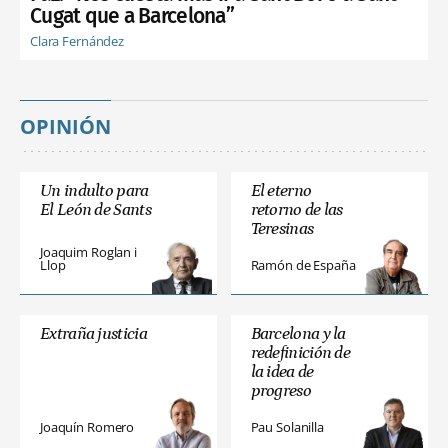
Cugat que a Barcelona”
Clara Fernández
OPINIÓN
Un indulto para
El eterno
El León de Sants
retorno de las
Teresinas
Joaquim Roglan i
Llop
Ramón de España
Extraña justicia
Barcelona y la
redefinición de
la idea de
progreso
Joaquín Romero
Pau Solanilla