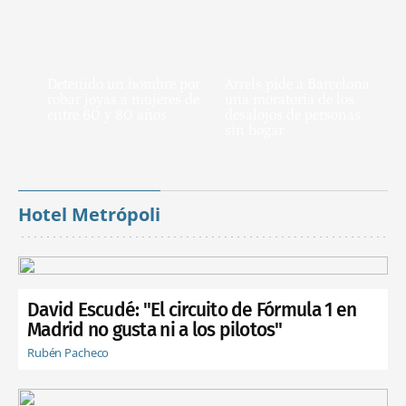
Detenido un hombre por
Arrels pide a Barcelona
robar joyas a mujeres de
una moratoria de los
entre 60 y 80 años
desalojos de personas
sin hogar
Hotel Metrópoli
David Escudé: "El circuito de Fórmula 1 en
Madrid no gusta ni a los pilotos"
Rubén Pacheco