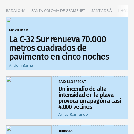
BADALONA
SANTA COLOMA DE GRAMENET
SANT ADRIÀ
L'HOSPIT
MOVILIDAD
La C-32 Sur renueva 70.000
metros cuadrados de
pavimento en cinco noches
Andoni Berná
BAIX LLOBREGAT
Un incendio de alta
intensidad en la playa
provoca un apagón a casi
4.000 vecinos
Arnau Raimundo
TERRASA