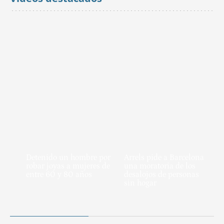
Detenido un hombre por
Arrels pide a Barcelona
robar joyas a mujeres de
una moratoria de los
entre 60 y 80 años
desalojos de personas
sin hogar