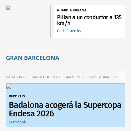
GUARDIA URBANA
Pillan a un conductor a 135
km/h
Carla Stavraky
GRAN BARCELONA
BADALONA
SANTA COLOMA DE GRAMENET
SANT ADRIÀ
L'HOSPIT
DEPORTES
Badalona acogerá la Supercopa
Endesa 2026
Metrópoli