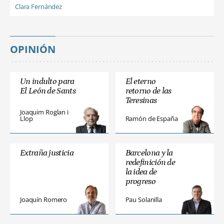
Clara Fernández
OPINIÓN
Un indulto para
El eterno
El León de Sants
retorno de las
Teresinas
Joaquim Roglan i
Llop
Ramón de España
Extraña justicia
Barcelona y la
redefinición de
la idea de
progreso
Joaquín Romero
Pau Solanilla