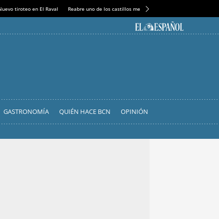
Nuevo tiroteo en El Raval
Reabre uno de los castillos medievales más espectaculares
GASTRONOMÍA
QUIÉN HACE BCN
OPINIÓN