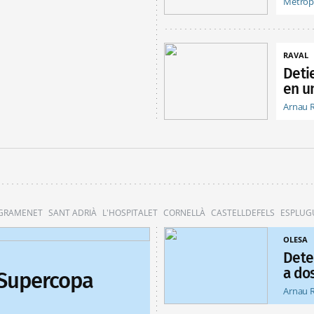
Metróp
RAVAL
Deti
en un
Arnau 
 GRAMENET
SANT ADRIÀ
L'HOSPITALET
CORNELLÀ
CASTELLDEFELS
ESPLUG
OLESA
Dete
a do
 Supercopa
Arnau 