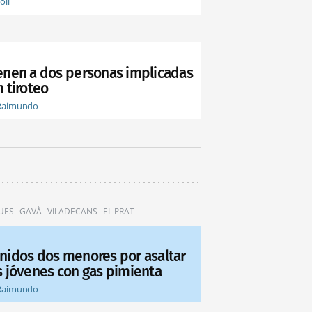
oli
enen a dos personas implicadas
 tiroteo
Raimundo
UES
GAVÀ
VILADECANS
EL PRAT
nidos dos menores por asaltar
s jóvenes con gas pimienta
Raimundo