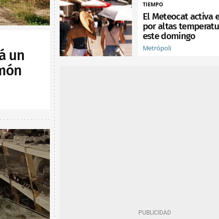
TIEMPO
El Meteocat activa e
por altas temperatu
este domingo
Metrópoli
á un
lmón