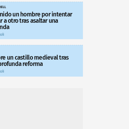
ELL
nido un hombre por intentar
 a otro tras asaltar una
enda
oli
re un castillo medieval tras
profunda reforma
oli