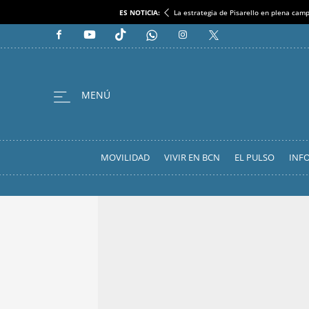
ES NOTICIA:
La estrategia de Pisarello en plena cam
MOVILIDAD
VIVIR EN BCN
EL PULSO
INF