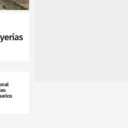
yerías
onal
les
vuelos