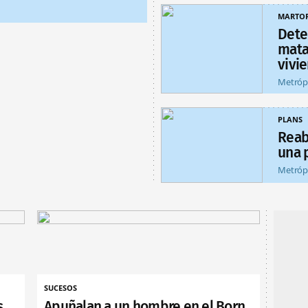
MARTOR
Dete
matar
vivi
Metróp
PLANS
Reab
una 
Metróp
SUCESOS
s
Apuñalan a un hombre en el Born